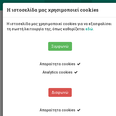
ΕΛ
EN
Η ιστοσελίδα μας χρησιμοποιεί cookies
Togg
Η ιστοσελίδα μας χρησιμοποιεί cookies για να εξασφαλίσει
navig
τη σωστή λειτουργία της, όπως καθορίζεται
εδώ
.
Σχολές
Σχολή Διοίκησης και Οικονομίας
Συμφωνώ
Τμήμα Χρηματοοικονομικής, Λογιστικής και
Διοικητικής Επιστήμης
Προσωπικό Τμήματος
Ακαδημαϊκό Προσωπικό
Απαραίτητα cookies
Χρήστος Σάββα
Analytics cookies
Χρήστος Σάββα
Διαφωνώ
Απαραίτητα cookies