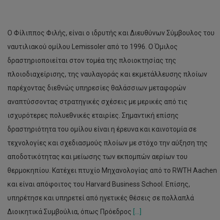
Ο Φίλιππος Φιλής, είναι ο ιδρυτής και Διευθύνων Σύμβουλος του
ναυτιλιακού ομίλου Lemissoler από το 1996. Ο Όμιλος
δραστηριοποιείται στον τομέα της πλοιοκτησίας της
πλοιοδιαχείρισης, της ναυλαγοράς και εκμετάλλευσης πλοίων
παρέχοντας διεθνώς υπηρεσίες θαλάσσιων μεταφορών
αναπτύσσοντας στρατηγικές σχέσεις με μερικές από τις
ισχυρότερες πολυεθνικές εταιρίες. Σημαντική επίσης
δραστηριότητα του ομίλου είναι η έρευνα και καινοτομία σε
τεχνολογίες και σχεδιασμούς πλοίων με στόχο την αύξηση της
αποδοτικότητας και μείωσης των εκπομπών αερίων του
θερμοκηπίου. Κατέχει πτυχίο Μηχανολογίας από το RWTH Aachen
και είναι απόφοιτος του Harvard Business School. Επίσης,
υπηρέτησε και υπηρετεί από ηγετικές θέσεις σε πολλαπλά
Διοικητικά Συμβούλια, όπως Πρόεδρος
[...]