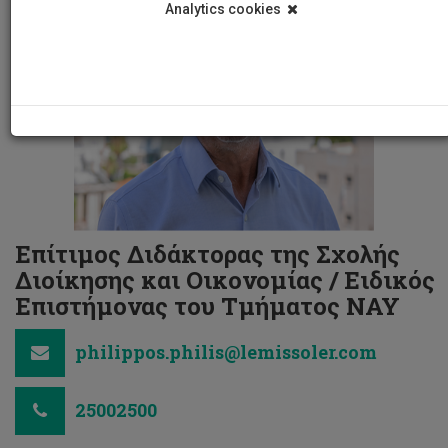
Analytics cookies
Επίτιμος Διδάκτορας της Σχολής
Διοίκησης και Οικονομίας / Ειδικός
Επιστήμονας του Τμήματος ΝΑΥ
philippos.philis@lemissoler.com
25002500