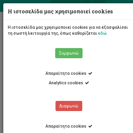
ΕΛ
EN
Η ιστοσελίδα μας χρησιμοποιεί cookies
Togg
Η ιστοσελίδα μας χρησιμοποιεί cookies για να εξασφαλίσει
navig
τη σωστή λειτουργία της, όπως καθορίζεται
εδώ
.
Σχολές
Σχολή Διοίκησης και Οικονομίας
Συμφωνώ
Τμήμα Ναυτιλιακών
Προσωπικό
Φίλιππος Φιλής
Απαραίτητα cookies
Analytics cookies
Φίλιππος Φιλής
Διαφωνώ
Απαραίτητα cookies