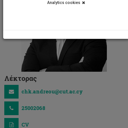
Analytics cookies
Λέκτορας
chk.andreou@cut.ac.cy
25002068
CV