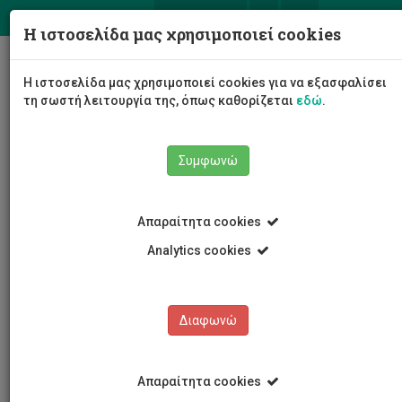
ΕΛ
EN
Η ιστοσελίδα μας χρησιμοποιεί cookies
Togg
Η ιστοσελίδα μας χρησιμοποιεί cookies για να εξασφαλίσει
navig
τη σωστή λειτουργία της, όπως καθορίζεται
εδώ
.
Σχολές
Σχολή Διοίκησης και Οικονομίας
Συμφωνώ
Τμήμα Ναυτιλιακών
Προσωπικό
Χριστόφορος Ανδρέου
Απαραίτητα cookies
Analytics cookies
Χριστόφορος Ανδρέου
Διαφωνώ
Απαραίτητα cookies