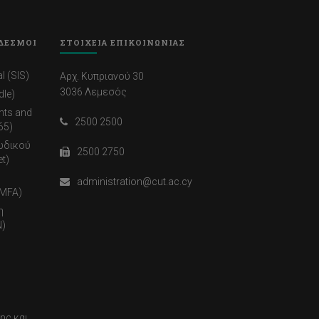
ΔΕΣΜΟΙ
ΣΤΟΙΧΕΙΑ ΕΠΙΚΟΙΝΩΝΙΑΣ
l (SIS)
Αρχ. Κυπριανού 30
3036 Λεμεσός
dle)
nts and
2500 2500
65)
ωδικού
2500 2750
t)
administration@cut.ac.cy
(MFA)
η
)
ης και