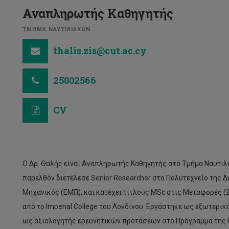
Αναπληρωτής Καθηγητής
ΤΜΗΜΑ ΝΑΥΤΙΛΙΑΚΩΝ
thalis.zis@cut.ac.cy
25002566
CV
Ο Δρ. Θαλής είναι Αναπληρωτής Καθηγητής στο Τμήμα Ναυτιλ
παρελθόν διετέλεσε Senior Researcher στο Πολυτεχνείο της 
Μηχανικός (ΕΜΠ), και κατέχει τίτλους MSc στις Μεταφορές (2
από το Imperial College του Λονδίνου. Εργάστηκε ως εξωτερι
ως αξιολογητής ερευνητικών προτάσεων στο Πρόγραμμα της ΕΕ