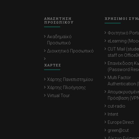
ΑΝΑΖΗΤΗΣΗ
ΧΡΗΣΙΜΟΙ ΣΥΝ
ΠΡΟΣΩΠΙΚΟΥ
Φοιτητικό Porta
Ακαδημαϊκό
eLearning (Moo
Προσωπικό
CUT Mail (stude
Διοικητικό Προσωπικό
staff on Office3
Επανέκδοση Κ
ΧΑΡΤΕΣ
(Password Rese
Multi Factor
Χάρτης Πανεπιστημίου
Authentication 
Χάρτης Πλοήγησης
Απομακρυσμέν
Virtual Tour
Πρόσβαση (VPN
cut-radio
Intent
Europe Direct
green@cut
Δίκτυο Ενίσχυσ