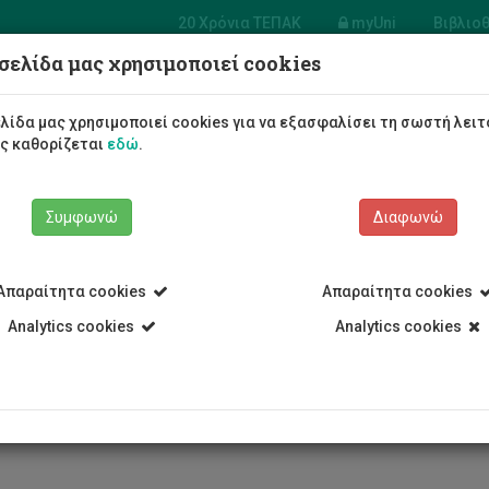
20 Χρόνια ΤΕΠΑΚ
myUni
Βιβλιο
σελίδα μας χρησιμοποιεί cookies
 Ναυτιλιακών
Φοιτητές/τριες
Σπουδές
λίδα μας χρησιμοποιεί cookies για να εξασφαλίσει τη σωστή λειτ
ως καθορίζεται
εδώ
.
Συμφωνώ
Διαφωνώ
Απαραίτητα cookies
Απαραίτητα cookies
Τμήμα Ναυτιλιακών
Προσωπικό
Θαλής Ζης
Analytics cookies
Analytics cookies