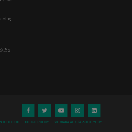
τασίας
ελίδα
ΟΝ ΙΣΤΌΤΟΠΟ
COOKIE POLICY
ΨΗΦΙΑΚΆ ΑΡΧΕΊΑ ΛΟΓΌΤΥΠΟΥ