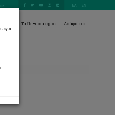
θήκη
ΕΛ
EN
Έρευνα
Το Πανεπιστήμιο
Απόφοιτοι
ουργία