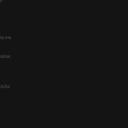
)
ης και
τασίας
ελίδα