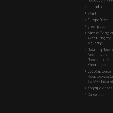
Πρόσβαση (VPN
cut-radio
Intent
Europe Direct
green@cut
Δίκτυο Ενίσχυσ
Ανάπτυξης της
Μάθησης
Πολιτική Προσ
Δεδομένων
Προσωπικού
Χαρακτήρα
Ενδοδικτυακή
Ηλεκτρονική Σ
ΤΕΠΑΚ - Intranet
Χρήσιμα videos
CareerLab