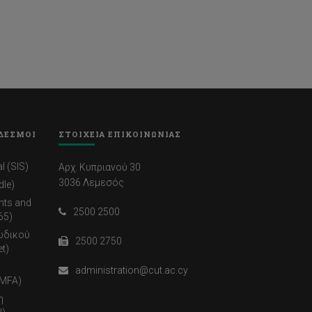
ΔΕΣΜΟΙ
ΣΤΟΙΧΕΙΑ ΕΠΙΚΟΙΝΩΝΙΑΣ
l (SIS)
Αρχ. Κυπριανού 30
3036 Λεμεσός
dle)
nts and
2500 2500
65)
ωδικού
2500 2750
t)
administration@cut.ac.cy
(MFA)
η