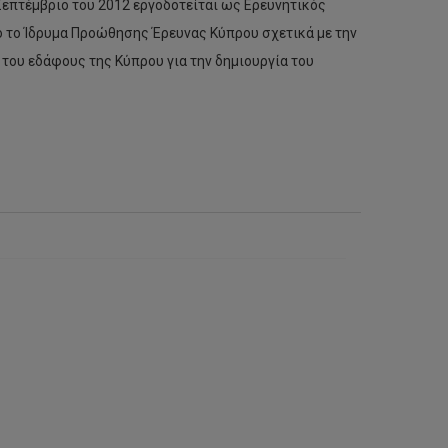
Σεπτέμβριο του 2012 εργοδοτείται ως Ερευνητικός
ό το Ίδρυμα Προώθησης Έρευνας Κύπρου σχετικά με την
του εδάφους της Κύπρου για την δημιουργία του