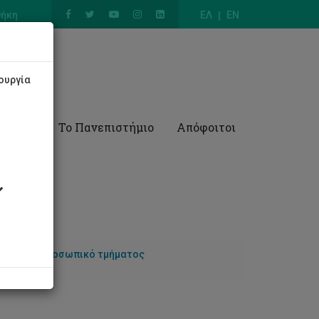
θήκη
ΕΛ
EN
ουργία
Έρευνα
Το Πανεπιστήμιο
Απόφοιτοι
λικών
Προσωπικό τμήματος