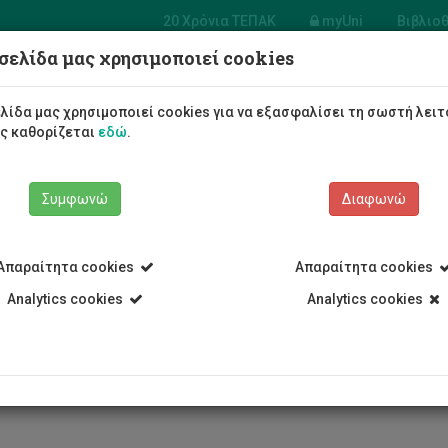
20 Χρόνια ΤΕΠΑΚ
myUni
Βιβλιο
σελίδα μας χρησιμοποιεί cookies
α Μηχανολόγων
ικών και Επιστήμης
λίδα μας χρησιμοποιεί cookies για να εξασφαλίσει τη σωστή λειτ
ηχανικής Υλικών
ως καθορίζεται
εδώ
.
Φοιτητές/τριες
Σπουδές
Συμφωνώ
Διαφωνώ
Απαραίτητα cookies
Απαραίτητα cookies
Analytics cookies
Analytics cookies
Τμήμα Μηχανολόγων Μηχανικών και Επιστήμης και Μηχανικής Υ