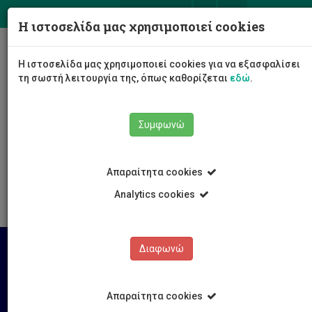
ΕΛ
EN
Η ιστοσελίδα μας χρησιμοποιεί cookies
Togg
Η ιστοσελίδα μας χρησιμοποιεί cookies για να εξασφαλίσει
navig
τη σωστή λειτουργία της, όπως καθορίζεται
εδώ
.
Σχολές
Σχολή Μηχανικής και Τεχνολογίας
Συμφωνώ
Τμήμα Μηχανολόγων Μηχανικών και Επιστήμης και
Μηχανικής Υλικών
Έρευνα
Ερευνητικές Μονάδες και Εργαστήρια
Απαραίτητα cookies
Nanostructured Materials Systems
Analytics cookies
Διαφωνώ
Απαραίτητα cookies