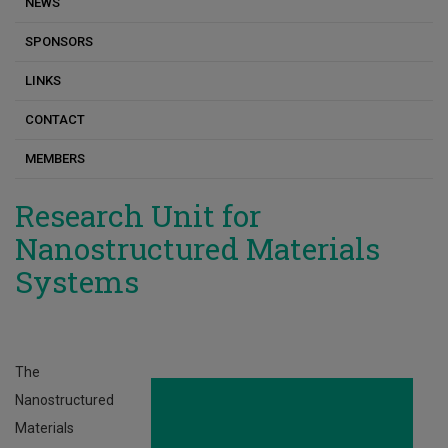
NEWS
Characterization Lab
Publications
SPONSORS
LINKS
CONTACT
MEMBERS
Research Unit for
Nanostructured Materials
Systems
The
Nanostructured
Materials