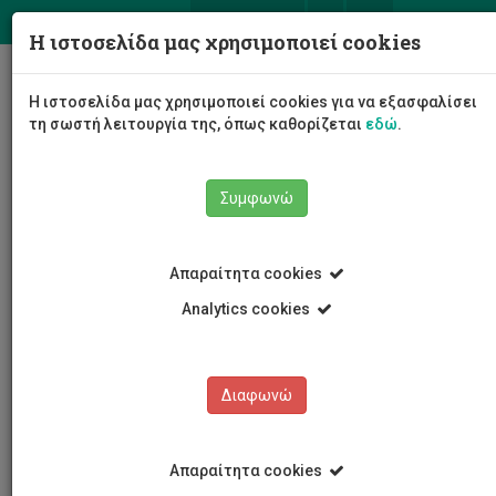
ΕΛ
EN
Η ιστοσελίδα μας χρησιμοποιεί cookies
Togg
Η ιστοσελίδα μας χρησιμοποιεί cookies για να εξασφαλίσει
navig
τη σωστή λειτουργία της, όπως καθορίζεται
εδώ
.
Σχολές
Συμφωνώ
Σχολή Διοίκησης Τουρισμού, Φιλοξενίας και
Επιχειρηματικότητας
Τμήμα Διοίκησης Τουρισμού και Φιλοξενίας
Απαραίτητα cookies
Προσωπικό Τμήματος
Κωνσταντίνος Παπαδόπουλος
Analytics cookies
Διαφωνώ
Κωνσταντίνος
Παπαδόπουλος
Απαραίτητα cookies