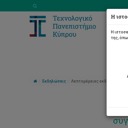
Η ιστο
Η ιστοσε
της, όπ
Εκδηλώσεις
Λεπτομέρειες εκδήλωσης
‘Op
συ