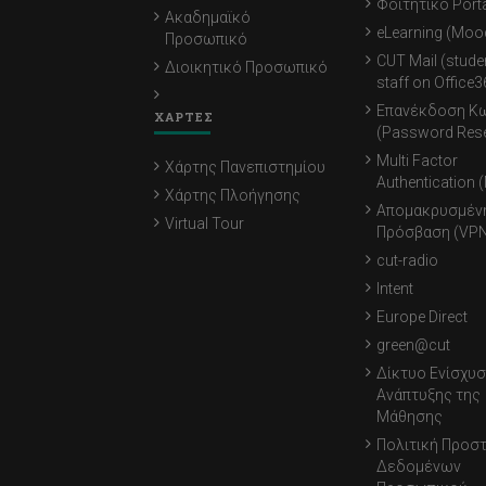
Φοιτητικό Porta
Ακαδημαϊκό
eLearning (Moo
Προσωπικό
CUT Mail (stude
Διοικητικό Προσωπικό
staff on Office3
Επανέκδοση Κ
ΧΑΡΤΕΣ
(Password Rese
Multi Factor
Χάρτης Πανεπιστημίου
Authentication 
Χάρτης Πλοήγησης
Απομακρυσμέν
Virtual Tour
Πρόσβαση (VPN
cut-radio
Intent
Europe Direct
green@cut
Δίκτυο Ενίσχυσ
Ανάπτυξης της
Μάθησης
Πολιτική Προσ
Δεδομένων