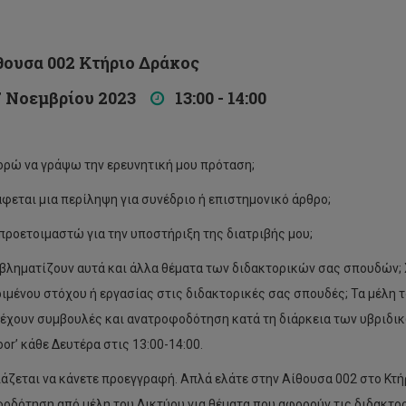
υσα 002 Κτήριο Δράκος
Νοεμβρίου 2023
13:00 - 14:00
ρώ να γράψω την ερευνητική μου πρόταση;
φεται μια περίληψη για συνέδριο ή επιστημονικό άρθρο;
προετοιμαστώ για την υποστήριξη της διατριβής μου;
βληματίζουν αυτά και άλλα θέματα των διδακτορικών σας σπουδών; Χ
ιμένου στόχου ή εργασίας στις διδακτορικές σας σπουδές; Τα μέλη
έχουν συμβουλές και ανατροφοδότηση κατά τη διάρκεια των υβριδι
or’ κάθε Δευτέρα στις 13:00-14:00.
ιάζεται να κάνετε προεγγραφή. Απλά ελάτε στην Αίθουσα 002 στο Κτή
οδότηση από μέλη του Δικτύου για θέματα που αφορούν τις διδακτο