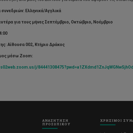
συνεδριών: Ελληνικά/Αγγλικά
υτέρα για τους μήνες Σεπτέμβριο, Οκτώβριο, Νοέμβριο
4:00
ης: Αίθουσα 002, Κτήριο Δράκος
μος μέσω Zoom:
//us02web.zoom.us/j/84441308475?pwd=a1ZXdmd1ZnJqWGNwSjhOd
ΑΝΑΖΗΤΗΣΗ
ΧΡΗΣΙΜΟΙ ΣΥΝ
ΠΡΟΣΩΠΙΚΟΥ