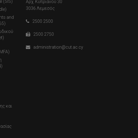
l (SIS)
Αρχ. Κυπριανού 30
3036 Λεμεσός
dle)
nts and
2500 2500
65)
ωδικού
2500 2750
t)
administration@cut.ac.cy
(MFA)
η
)
ης και
τασίας