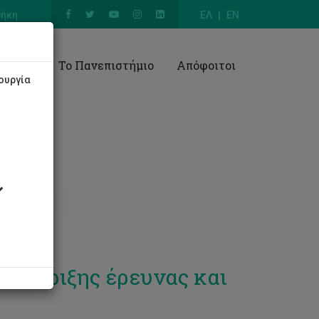
θήκη
ΕΛ
EN
Έρευνα
Το Πανεπιστήμιο
Απόφοιτοι
ουργία
ποστήριξης έρευνας και