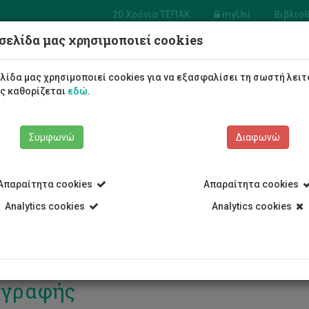
20 Χρόνια ΤΕΠΑΚ
myUni
Βιβλιο
σελίδα μας χρησιμοποιεί cookies
Φοιτητές/τριες
Σπουδές
λίδα μας χρησιμοποιεί cookies για να εξασφαλίσει τη σωστή λειτ
ως καθορίζεται
εδώ
.
Συμφωνώ
Διαφωνώ
Απαραίτητα cookies
Απαραίτητα cookies
Analytics cookies
Analytics cookies
en Door’ υβριδικές συνεδρίες υ
γγραφής