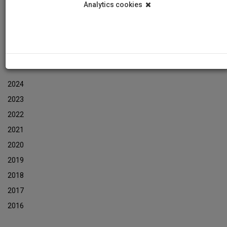
Analytics cookies
Εκδηλώσεις
Αρχείο Ενημερωτικών Δελτίων Εκδηλώσεων
ΑΡΧΕΙΟ ΕΚΔΗΛΩΣΕΩΝ
2024
2023
2022
2021
2020
2019
2018
2017
2016