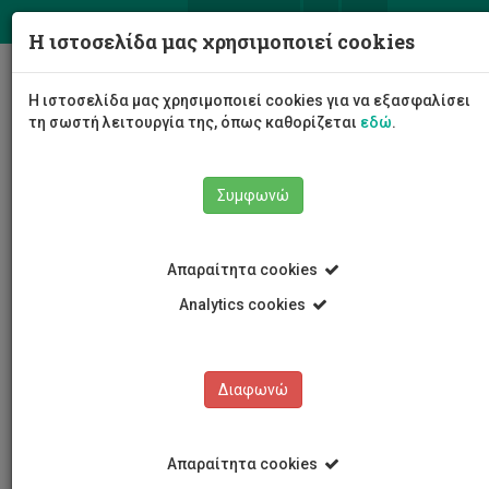
ΕΛ
EN
Η ιστοσελίδα μας χρησιμοποιεί cookies
Togg
Η ιστοσελίδα μας χρησιμοποιεί cookies για να εξασφαλίσει
navig
τη σωστή λειτουργία της, όπως καθορίζεται
εδώ
.
Συμφωνώ
Εκδηλώσεις
Λεπτομέρειες εκδήλωσης
Απαραίτητα cookies
Analytics cookies
Διαφωνώ
ΕΚΔΗΛΩΣΕΙΣ
Ημερολόγιο Εκδηλώσεων
Απαραίτητα cookies
Κρατήσεις αιθουσών