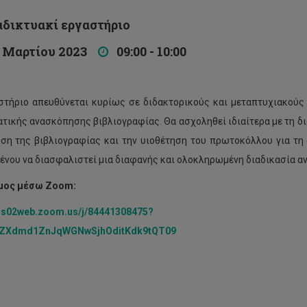
ικτυακί εργαστήριο
Μαρτίου 2023
09:00 - 10:00
στήριο απευθύνεται κυρίως σε διδακτορικούς και μεταπτυχιακούς 
τικής ανασκόπησης βιβλιογραφίας. Θα ασχοληθεί ιδιαίτερα με τη δ
ση της βιβλιογραφίας και την υιοθέτηση του πρωτοκόλλου για τ
ένου να διασφαλιστεί μια διαφανής και ολοκληρωμένη διαδικασία α
μος μέσω Zoom:
/us02web.zoom.us/j/84441308475?
ZXdmd1ZnJqWGNwSjhOditKdk9tQT09