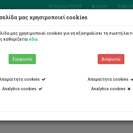
20 Χρόνια ΤΕΠΑΚ
myUni
Βιβλιο
σελίδα μας χρησιμοποιεί cookies
Φοιτητές/τριες
Σπουδές
λίδα μας χρησιμοποιεί cookies για να εξασφαλίσει τη σωστή λειτ
ως καθορίζεται
εδώ
.
Συμφωνώ
Διαφωνώ
Απαραίτητα cookies
Απαραίτητα cookies
Analytics cookies
Analytics cookies
τηματική Ανασκόπηση Βιβλιογ