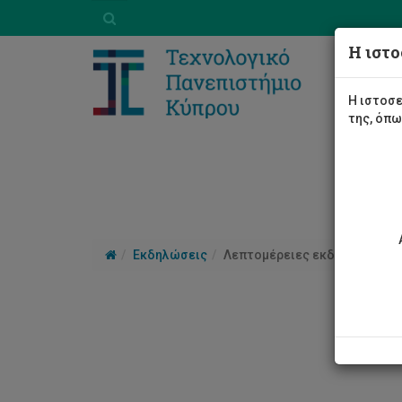
Η ιστο
Η ιστοσε
της, όπ
Εκδηλώσεις
Λεπτομέρειες εκδήλωσης
Συσ