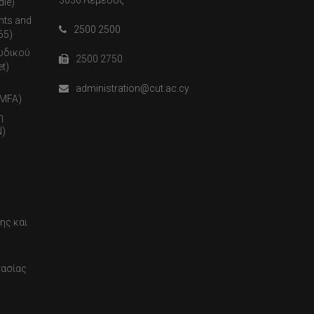
3036 Λεμεσός
dle)
nts and
2500 2500
65)
ωδικού
2500 2750
t)
administration@cut.ac.cy
(MFA)
η
)
ης και
τασίας