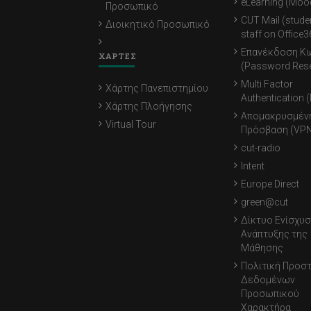
eLearning (Moo
Προσωπικό
CUT Mail (stude
Διοικητικό Προσωπικό
staff on Office3
Επανέκδοση Κ
ΧΑΡΤΕΣ
(Password Rese
Multi Factor
Χάρτης Πανεπιστημίου
Authentication 
Χάρτης Πλοήγησης
Απομακρυσμέν
Virtual Tour
Πρόσβαση (VPN
cut-radio
Intent
Europe Direct
green@cut
Δίκτυο Ενίσχυσ
Ανάπτυξης της
Μάθησης
Πολιτική Προσ
Δεδομένων
Προσωπικού
Χαρακτήρα