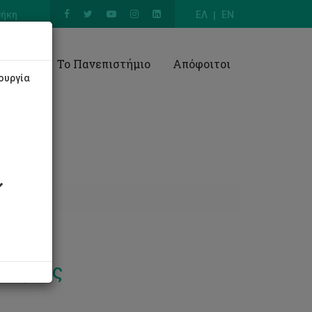
θήκη
ΕΛ
EN
Έρευνα
Το Πανεπιστήμιο
Απόφοιτοι
ουργία
ραφίας