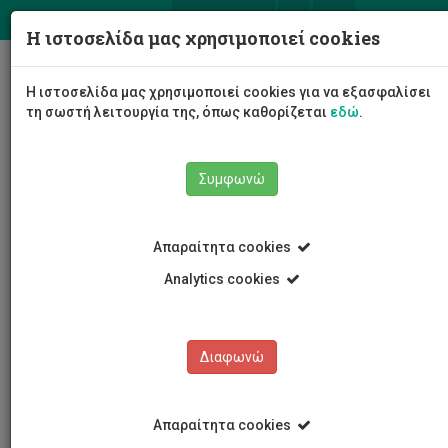
ΕΛ
EN
Η ιστοσελίδα μας χρησιμοποιεί cookies
Togg
Η ιστοσελίδα μας χρησιμοποιεί cookies για να εξασφαλίσει
navig
τη σωστή λειτουργία της, όπως καθορίζεται
εδώ
.
Συμφωνώ
Εκδηλώσεις
Λεπτομέρειες εκδήλωσης
Απαραίτητα cookies
Analytics cookies
Διαφωνώ
ΕΚΔΗΛΩΣΕΙΣ
Ημερολόγιο Εκδηλώσεων
Απαραίτητα cookies
Κρατήσεις αιθουσών