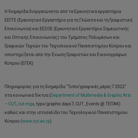
Η διημερίδα διοργανώνεται από τα Ερευνητικά εργαστήρια
ΕΕΓΓΕ (Ερευνητικό Εργαστήριο για τη Γλώσσα και τη Γραφιστική
Επικοινωνία) και ΕΕΣΟΕ (Ερευνητικό Εργαστήριο Σημειωτικής
και Οπτικής Επικοινωνίας) του Τμήματος Πολυμέσων και
Γραφικών Τεχνών του Τεχνολογικού Πανεπιστημίου Κύπρου και
υποστηρίζεται από την Ένωση Γραφιστών και Εικονογράφων
Κύπρου (ΕΓΕΚ).
Πληροφορίες για τη διημερίδα "Τυπο/γραφικές μέρες7 2022"
στα κοινωνικά δίκτυα (
Department of Multimedia & Graphic Arts
– CUT
,
cut.mga
, typo/graphic days7, CUT_Events @ ΤΕΠΑΚ)
καθώς και στην ιστοσελίδα του Τεχνολογικού Πανεπιστημίου
Κύπρου (
www.cut.ac.cy
).