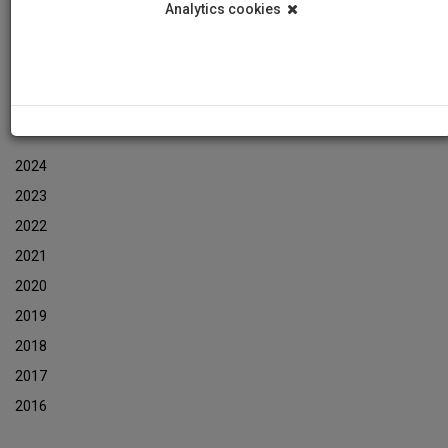
Analytics cookies
Εκδηλώσεις
Αρχείο Ενημερωτικών Δελτίων Εκδηλώσεων
ΑΡΧΕΙΟ ΕΚΔΗΛΩΣΕΩΝ
2024
2023
2022
2021
2020
2019
2018
2017
2016