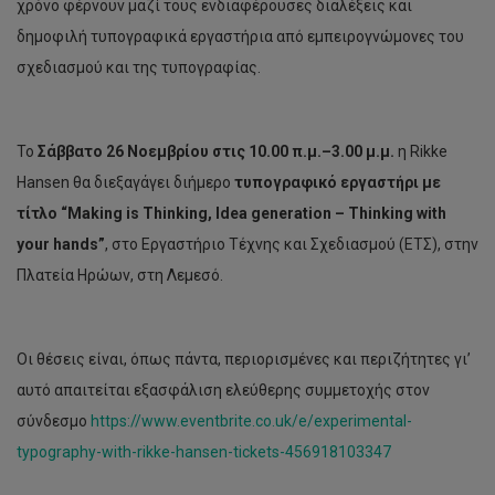
χρόνο φέρνουν μαζί τους ενδιαφέρουσες διαλέξεις και
δημοφιλή τυπογραφικά εργαστήρια από εμπειρογνώμονες του
σχεδιασμού και της τυπογραφίας.
Το
Σάββατο 26 Νοεμβρίου στις 10.00 π.μ.–3.00 μ.μ.
η Rikke
Hansen θα διεξαγάγει διήμερο
τυπογραφικό εργαστήρι με
τίτλο “Making is Thinking, Idea generation – Thinking with
your hands”
, στο Εργαστήριο Τέχνης και Σχεδιασμού (ΕΤΣ), στην
Πλατεία Ηρώων, στη Λεμεσό.
Οι θέσεις είναι, όπως πάντα, περιορισμένες και περιζήτητες γι’
αυτό απαιτείται εξασφάλιση ελεύθερης συμμετοχής στον
σύνδεσμο
https://www.eventbrite.co.uk/e/experimental-
typography-with-rikke-hansen-tickets-456918103347