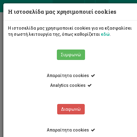
ΕΛ
EN
Η ιστοσελίδα μας χρησιμοποιεί cookies
Togg
Η ιστοσελίδα μας χρησιμοποιεί cookies για να εξασφαλίσει
navig
τη σωστή λειτουργία της, όπως καθορίζεται
εδώ
.
Συμφωνώ
Εκδηλώσεις
Λεπτομέρειες εκδήλωσης
Απαραίτητα cookies
Analytics cookies
Διαφωνώ
ΕΚΔΗΛΩΣΕΙΣ
Ημερολόγιο Εκδηλώσεων
Απαραίτητα cookies
Κρατήσεις αιθουσών