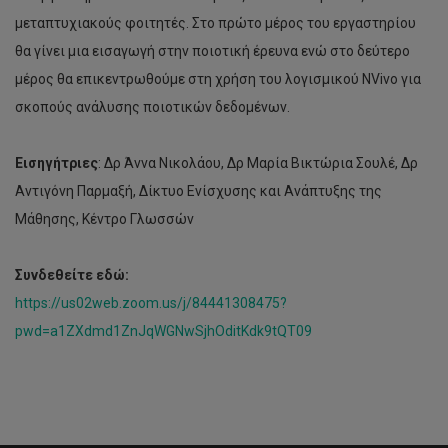
μεταπτυχιακούς φοιτητές. Στο πρώτο μέρος του εργαστηρίου
θα γίνει μια εισαγωγή στην ποιοτική έρευνα ενώ στο δεύτερο
μέρος θα επικεντρωθούμε στη χρήση του λογισμικού NVivo για
σκοπούς ανάλυσης ποιοτικών δεδομένων.
Εισηγήτριες
: Δρ Άννα Νικολάου, Δρ Μαρία Βικτώρια Σουλέ, Δρ
Αντιγόνη Παρμαξή, Δίκτυο Ενίσχυσης και Ανάπτυξης της
Μάθησης, Κέντρο Γλωσσών
Συνδεθείτε εδώ:
https://us02web.zoom.us/j/84441308475?
pwd=a1ZXdmd1ZnJqWGNwSjhOditKdk9tQT09