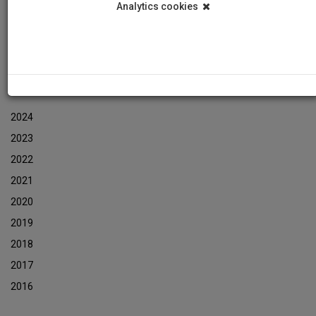
Analytics cookies
Εκδηλώσεις
Αρχείο Ενημερωτικών Δελτίων Εκδηλώσεων
ΑΡΧΕΙΟ ΕΚΔΗΛΩΣΕΩΝ
2024
2023
2022
2021
2020
2019
2018
2017
2016