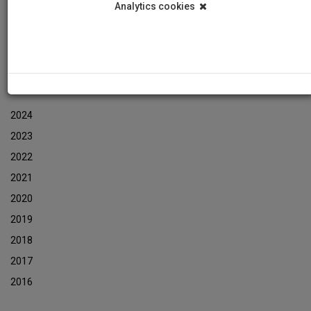
Analytics cookies
Εκδηλώσεις
Αρχείο Ενημερωτικών Δελτίων Εκδηλώσεων
ΑΡΧΕΙΟ ΕΚΔΗΛΩΣΕΩΝ
2024
2023
2022
2021
2020
2019
2018
2017
2016