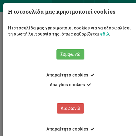
ΕΛ
EN
Η ιστοσελίδα μας χρησιμοποιεί cookies
Togg
Η ιστοσελίδα μας χρησιμοποιεί cookies για να εξασφαλίσει
navig
τη σωστή λειτουργία της, όπως καθορίζεται
εδώ
.
Συμφωνώ
Εκδηλώσεις
Λεπτομέρειες εκδήλωσης
Απαραίτητα cookies
Analytics cookies
Διαφωνώ
ΕΚΔΗΛΩΣΕΙΣ
Ημερολόγιο Εκδηλώσεων
Απαραίτητα cookies
Κρατήσεις αιθουσών