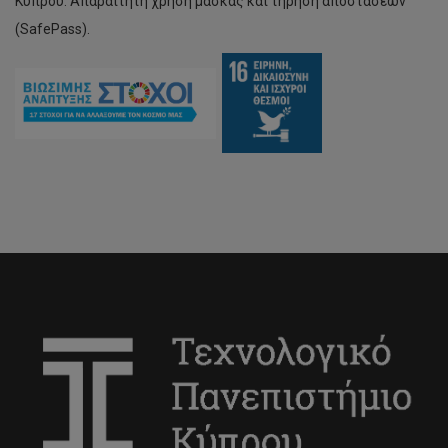
Κύπρου. Απαραίτητη χρήση μάσκας και τήρηση αποστάσεων
(SafePass).