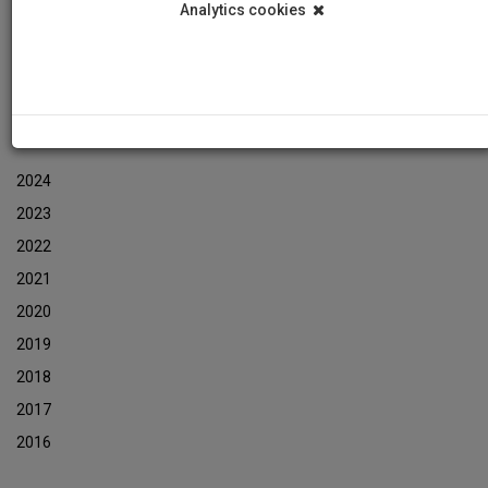
Analytics cookies
Εκδηλώσεις
Αρχείο Ενημερωτικών Δελτίων Εκδηλώσεων
ΑΡΧΕΙΟ ΕΚΔΗΛΩΣΕΩΝ
2024
2023
2022
2021
2020
2019
2018
2017
2016