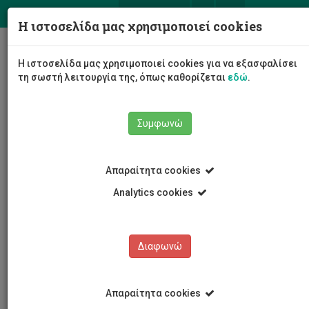
ΕΛ
EN
Η ιστοσελίδα μας χρησιμοποιεί cookies
Togg
Η ιστοσελίδα μας χρησιμοποιεί cookies για να εξασφαλίσει
navig
τη σωστή λειτουργία της, όπως καθορίζεται
εδώ
.
Συμφωνώ
Εκδηλώσεις
Λεπτομέρειες εκδήλωσης
Απαραίτητα cookies
Analytics cookies
Διαφωνώ
ΕΚΔΗΛΩΣΕΙΣ
Ημερολόγιο Εκδηλώσεων
Απαραίτητα cookies
Κρατήσεις αιθουσών