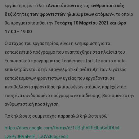
εργαστήρι, με τίτλο: «
Αναπτύσσοντας τις ανθρωπιστικές
δεξιότητες των φροντιστών ηλικιωμένων ατόμων»
, το οποίο
θα πραγματοποιηθεί την
Τετάρτη 10 Μαρτίου 2021 και ώρα
17:00 – 19:00
.
Ο στόχος του εργαστηρίου, είναι η ενημέρωση για το
εκπαιδευτικό πρόγραμμα που αναπτύχθηκε στα πλαίσια του
Ευρωπαϊκού προγράμματος Tenderness for Life και το οποίο
επικεντρώνεται στην επαγγελματική ανάπτυξη των λιγότερο
εκπαιδευμένων φροντιστών υγείας που εργάζονται σε
περιβάλλοντα φροντίδας ηλικιωμένων ατόμων, παρέχοντάς
τους ένα συνδυασμένο πρόγραμμα εκπαίδευσης, βασισμένο στην
ανθρωπιστική προσέγγιση.
Για δηλώσεις συμμετοχής παρακαλώ δηλώστε εδώ:
https://docs.google.com/forms/d/1UBqPVIRtElbpGoDDUal-
LzkPyJHVaFeIE_LuGVxBIog/edit