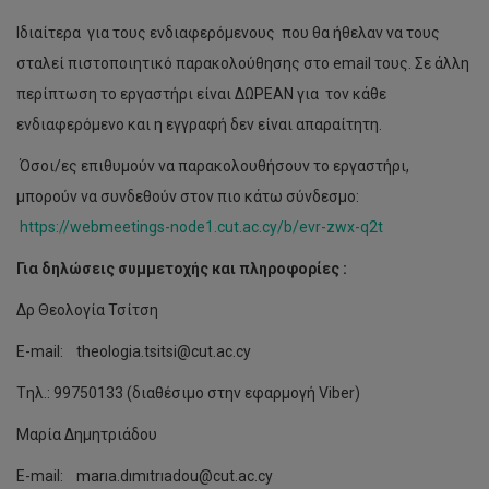
Ιδιαίτερα για τους ενδιαφερόμενους που θα ήθελαν να τους
σταλεί πιστοποιητικό παρακολούθησης στο email τους. Σε άλλη
περίπτωση το εργαστήρι είναι ΔΩΡΕΑΝ για τον κάθε
ενδιαφερόμενο και η εγγραφή δεν είναι απαραίτητη.
Όσοι/ες επιθυμούν να παρακολουθήσουν το εργαστήρι,
μπορούν να συνδεθούν στον πιο κάτω σύνδεσμο:
https://webmeetings-node1.cut.ac.cy/b/evr-zwx-q2t
Για δηλώσεις συμμετοχής και πληροφορίες :
Δρ Θεολογία Τσίτση
E-mail: theologia.tsitsi@cut.ac.cy
Tηλ.: 99750133 (διαθέσιμο στην εφαρμογή Viber)
Μαρία Δημητριάδου
E-mail: marıa.dımıtrıadou@cut.ac.cy