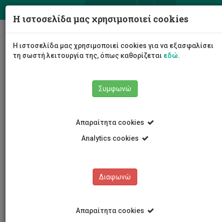
ΕΛ
EN
Η ιστοσελίδα μας χρησιμοποιεί cookies
Togg
Η ιστοσελίδα μας χρησιμοποιεί cookies για να εξασφαλίσει
navig
τη σωστή λειτουργία της, όπως καθορίζεται
εδώ
.
Συμφωνώ
Εκδηλώσεις
Λεπτομέρειες εκδήλωσης
Απαραίτητα cookies
Analytics cookies
Διαφωνώ
ΕΚΔΗΛΩΣΕΙΣ
Ημερολόγιο Εκδηλώσεων
Απαραίτητα cookies
Κρατήσεις αιθουσών