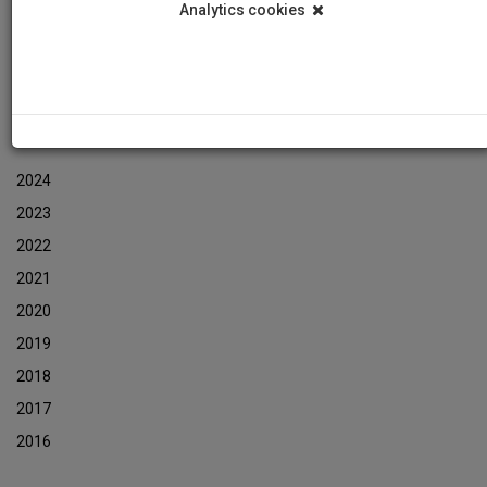
Analytics cookies
Εκδηλώσεις
Αρχείο Ενημερωτικών Δελτίων Εκδηλώσεων
ΑΡΧΕΙΟ ΕΚΔΗΛΩΣΕΩΝ
2024
2023
2022
2021
2020
2019
2018
2017
2016