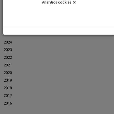
Analytics cookies
Εκδηλώσεις
Αρχείο Ενημερωτικών Δελτίων Εκδηλώσεων
ΑΡΧΕΙΟ ΕΚΔΗΛΩΣΕΩΝ
2024
2023
2022
2021
2020
2019
2018
2017
2016