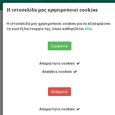
ΕΛ
EN
Η ιστοσελίδα μας χρησιμοποιεί cookies
Togg
Η ιστοσελίδα μας χρησιμοποιεί cookies για να εξασφαλίσει
navig
τη σωστή λειτουργία της, όπως καθορίζεται
εδώ
.
Συμφωνώ
Εκδηλώσεις
Λεπτομέρειες εκδήλωσης
Απαραίτητα cookies
Analytics cookies
Διαφωνώ
ΕΚΔΗΛΩΣΕΙΣ
Ημερολόγιο Εκδηλώσεων
Απαραίτητα cookies
Κρατήσεις αιθουσών