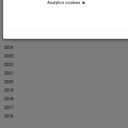
Analytics cookies
Εκδηλώσεις
Αρχείο Ενημερωτικών Δελτίων Εκδηλώσεων
ΑΡΧΕΙΟ ΕΚΔΗΛΩΣΕΩΝ
2024
2023
2022
2021
2020
2019
2018
2017
2016