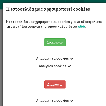
ΕΛ
EN
Η ιστοσελίδα μας χρησιμοποιεί cookies
Togg
Η ιστοσελίδα μας χρησιμοποιεί cookies για να εξασφαλίσει
navig
τη σωστή λειτουργία της, όπως καθορίζεται
εδώ
.
Συμφωνώ
Εκδηλώσεις
Λεπτομέρειες εκδήλωσης
Απαραίτητα cookies
Analytics cookies
Διαφωνώ
ΕΚΔΗΛΩΣΕΙΣ
Ημερολόγιο Εκδηλώσεων
Απαραίτητα cookies
Κρατήσεις αιθουσών