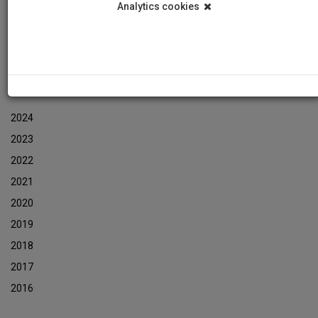
Analytics cookies
Εκδηλώσεις
Αρχείο Ενημερωτικών Δελτίων Εκδηλώσεων
ΑΡΧΕΙΟ ΕΚΔΗΛΩΣΕΩΝ
2024
2023
2022
2021
2020
2019
2018
2017
2016