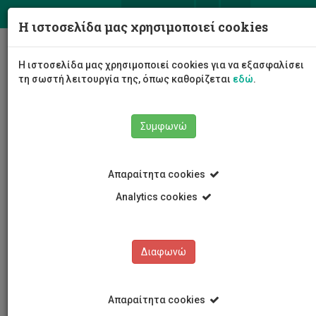
ΕΛ
EN
Η ιστοσελίδα μας χρησιμοποιεί cookies
Togg
Η ιστοσελίδα μας χρησιμοποιεί cookies για να εξασφαλίσει
navig
τη σωστή λειτουργία της, όπως καθορίζεται
εδώ
.
Συμφωνώ
Εκδηλώσεις
Λεπτομέρειες εκδήλωσης
Απαραίτητα cookies
Analytics cookies
Διαφωνώ
ΕΚΔΗΛΩΣΕΙΣ
Ημερολόγιο Εκδηλώσεων
Απαραίτητα cookies
Κρατήσεις αιθουσών