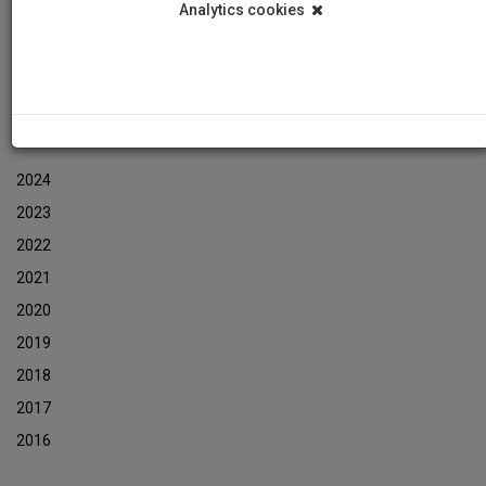
Analytics cookies
Εκδηλώσεις
Αρχείο Ενημερωτικών Δελτίων Εκδηλώσεων
ΑΡΧΕΙΟ ΕΚΔΗΛΩΣΕΩΝ
2024
2023
2022
2021
2020
2019
2018
2017
2016