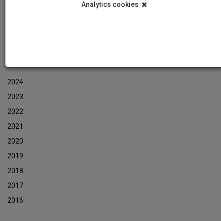
Analytics cookies
Εκδηλώσεις
Αρχείο Ενημερωτικών Δελτίων Εκδηλώσεων
ΑΡΧΕΙΟ ΕΚΔΗΛΩΣΕΩΝ
2024
2023
2022
2021
2020
2019
2018
2017
2016