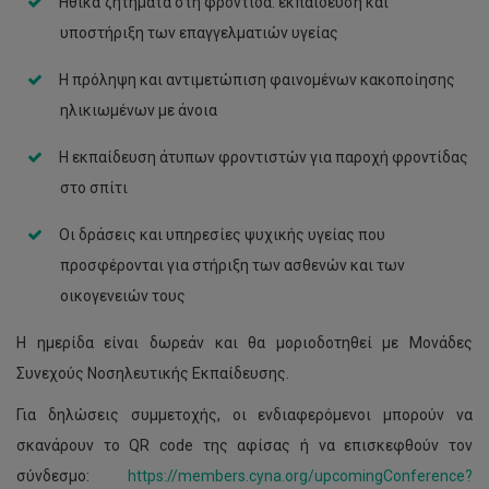
Ηθικά ζητήματα στη φροντίδα: εκπαίδευση και
υποστήριξη των επαγγελματιών υγείας
Η πρόληψη και αντιμετώπιση φαινομένων κακοποίησης
ηλικιωμένων με άνοια
Η εκπαίδευση άτυπων φροντιστών για παροχή φροντίδας
στο σπίτι
Οι δράσεις και υπηρεσίες ψυχικής υγείας που
προσφέρονται για στήριξη των ασθενών και των
οικογενειών τους
Η ημερίδα είναι δωρεάν και θα μοριοδοτηθεί με Μονάδες
Συνεχούς Νοσηλευτικής Εκπαίδευσης.
Για δηλώσεις συμμετοχής, οι ενδιαφερόμενοι μπορούν να
σκανάρουν το QR code της αφίσας ή να επισκεφθούν τον
σύνδεσμο:
https://members.cyna.org/upcomingConference?