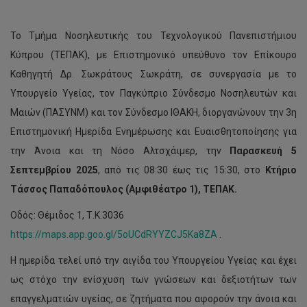
Το Τμήμα Νοσηλευτικής του Τεχνολογικού Πανεπιστήμιου
Κύπρου (ΤΕΠΑΚ), με Επιστημονικό υπεύθυνο τον Επίκουρο
Καθηγητή Δρ. Σωκράτους Σωκράτη, σε συνεργασία με το
Υπουργείο Υγείας, τον Παγκύπριο Σύνδεσμο Νοσηλευτών και
Μαιών (ΠΑΣΥΝΜ) και τον Σύνδεσμο ΙΘΑΚΗ, διοργανώνουν την 3η
Επιστημονική Ημερίδα Ενημέρωσης και Ευαισθητοποίησης για
την Άνοια και τη Νόσο Αλτσχάιμερ, την
Παρασκευή 5
Σεπτεμβρίου 2025
, από τις 08:30 έως τις 15:30, στο
Κτήριο
Τάσσος Παπαδόπουλος (Αμφιθέατρο 1), ΤΕΠΑΚ.
Οδός: Θέμιδος 1, Τ.Κ.3036
https://maps.app.goo.gl/5oUCdRYYZCJ5Ka8ZA
.
Η ημερίδα τελεί υπό την αιγίδα του Υπουργείου Υγείας και έχει
ως στόχο την ενίσχυση των γνώσεων και δεξιοτήτων των
επαγγελματιών υγείας, σε ζητήματα που αφορούν την άνοια και