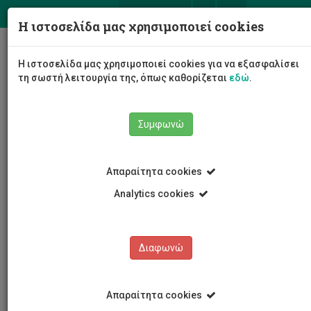
ΕΛ
EN
Η ιστοσελίδα μας χρησιμοποιεί cookies
Togg
Η ιστοσελίδα μας χρησιμοποιεί cookies για να εξασφαλίσει
navig
τη σωστή λειτουργία της, όπως καθορίζεται
εδώ
.
Συμφωνώ
Εκδηλώσεις
Λεπτομέρειες εκδήλωσης
Απαραίτητα cookies
Analytics cookies
Διαφωνώ
ΕΚΔΗΛΩΣΕΙΣ
Ημερολόγιο Εκδηλώσεων
Απαραίτητα cookies
Κρατήσεις αιθουσών