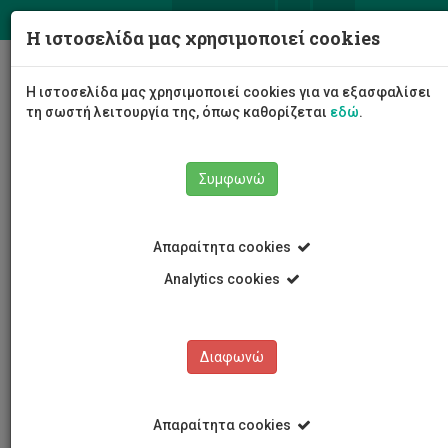
ΕΛ
EN
Η ιστοσελίδα μας χρησιμοποιεί cookies
Togg
Η ιστοσελίδα μας χρησιμοποιεί cookies για να εξασφαλίσει
navig
τη σωστή λειτουργία της, όπως καθορίζεται
εδώ
.
Συμφωνώ
Εκδηλώσεις
Λεπτομέρειες εκδήλωσης
Απαραίτητα cookies
Analytics cookies
Διαφωνώ
ΕΚΔΗΛΩΣΕΙΣ
Ημερολόγιο Εκδηλώσεων
Απαραίτητα cookies
Κρατήσεις αιθουσών