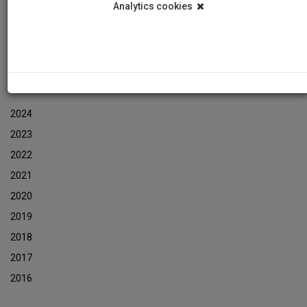
Analytics cookies
Εκδηλώσεις
Αρχείο Ενημερωτικών Δελτίων Εκδηλώσεων
ΑΡΧΕΙΟ ΕΚΔΗΛΩΣΕΩΝ
2024
2023
2022
2021
2020
2019
2018
2017
2016