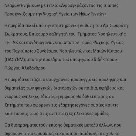
Νεαρών Ενήλικων με τίτλο: «Αφουγκράζοντας τις σιωπές…
Προσεγγίζουμε την Ψυχική Υγεία των Νέων Γενεών»
Η ημερίδα τελεί υπό την επιστημονική ευθύνη του Δρ. Σωκράτη
Σωκράτους, Επίκουρο καθηγητή του Τμήματος Νοσηλευτικής
ΤΕΠΑΚ και συνδιοργανώνεται από τον Τομέα Ψυχικής Υγείας
του Παγκύπριου Συνδέσμου Νοσηλευτών και Μαιών Κύπρου
(ΠΑΣΥΝΜ), υπό την προεδρία του υποψήφιου διδάκτορα κ.
Γιώργου Αλεξάνδρου.
Η ημερίδα εστιάζει σε σύγχρονες προσεγγίσεις πρόληψης και
θεραπείας των ψυχικών διαταραχών σε παιδιά, εφήβους και
νεαρούς ενήλικες. Ιδιαίτερη έμφαση θα δοθεί επίσης σε
ζητήματα που αφορούν τις εξαρτησιογόνες ουσίες και τις
επιπτώσεις τους στις αντίστοιχες ηλικιακές ομάδες.
Θα διαπραγματευτούν επίσης θεματικές μεταξύ άλλων, που
αφορούν την σεξουαλική κακοποίηση παιδιών, το σχολικό