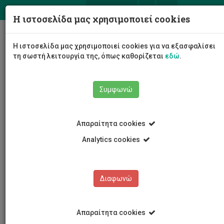
ΕΛ
EN
Η ιστοσελίδα μας χρησιμοποιεί cookies
Togg
Η ιστοσελίδα μας χρησιμοποιεί cookies για να εξασφαλίσει
navig
τη σωστή λειτουργία της, όπως καθορίζεται
εδώ
.
Συμφωνώ
Εκδηλώσεις
Λεπτομέρειες εκδήλωσης
Απαραίτητα cookies
Analytics cookies
Διαφωνώ
ΕΚΔΗΛΩΣΕΙΣ
Ημερολόγιο Εκδηλώσεων
Απαραίτητα cookies
Κρατήσεις αιθουσών