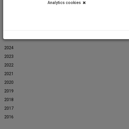
Analytics cookies
Εκδηλώσεις
Αρχείο Ενημερωτικών Δελτίων Εκδηλώσεων
ΑΡΧΕΙΟ ΕΚΔΗΛΩΣΕΩΝ
2024
2023
2022
2021
2020
2019
2018
2017
2016