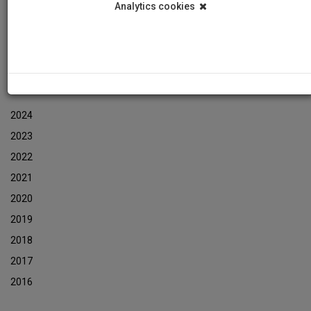
Analytics cookies
Εκδηλώσεις
Αρχείο Ενημερωτικών Δελτίων Εκδηλώσεων
ΑΡΧΕΙΟ ΕΚΔΗΛΩΣΕΩΝ
2024
2023
2022
2021
2020
2019
2018
2017
2016