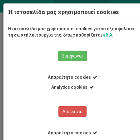
ΕΛ
EN
Η ιστοσελίδα μας χρησιμοποιεί cookies
Togg
Η ιστοσελίδα μας χρησιμοποιεί cookies για να εξασφαλίσει
navig
τη σωστή λειτουργία της, όπως καθορίζεται
εδώ
.
Συμφωνώ
Εκδηλώσεις
Λεπτομέρειες εκδήλωσης
Απαραίτητα cookies
Analytics cookies
Διαφωνώ
ΕΚΔΗΛΩΣΕΙΣ
Ημερολόγιο Εκδηλώσεων
Απαραίτητα cookies
Κρατήσεις αιθουσών