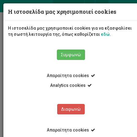
ΕΛ
EN
Η ιστοσελίδα μας χρησιμοποιεί cookies
Togg
Η ιστοσελίδα μας χρησιμοποιεί cookies για να εξασφαλίσει
navig
τη σωστή λειτουργία της, όπως καθορίζεται
εδώ
.
Συμφωνώ
Εκδηλώσεις
Λεπτομέρειες εκδήλωσης
Απαραίτητα cookies
Analytics cookies
Διαφωνώ
ΕΚΔΗΛΩΣΕΙΣ
Ημερολόγιο Εκδηλώσεων
Απαραίτητα cookies
Κρατήσεις αιθουσών