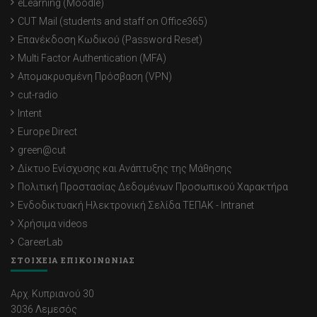
eLearning (Moodle)
CUT Mail (students and staff on Office365)
Επανέκδοση Κωδικού (Password Reset)
Multi Factor Authentication (MFA)
Απομακρυσμένη Πρόσβαση (VPN)
cut-radio
Intent
Europe Direct
green@cut
Δίκτυο Ενίσχυσης και Ανάπτυξης της Μάθησης
Πολιτική Προστασίας Δεδομένων Προσωπικού Χαρακτήρα
Ενδοδικτυακή Ηλεκτρονική Σελίδα ΤΕΠΑΚ - Intranet
Χρήσιμα videos
CareerLab
ΣΤΟΙΧΕΙΑ ΕΠΙΚΟΙΝΩΝΙΑΣ
Αρχ. Κυπριανού 30
3036 Λεμεσός