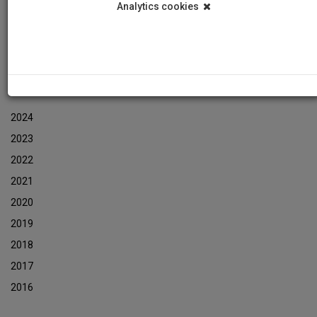
Analytics cookies
Εκδηλώσεις
Αρχείο Ενημερωτικών Δελτίων Εκδηλώσεων
ΑΡΧΕΙΟ ΕΚΔΗΛΩΣΕΩΝ
2024
2023
2022
2021
2020
2019
2018
2017
2016