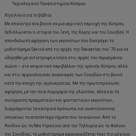
Τεχνολογικού Πανεπιστημίου Κύπρου
Λίγα λόγια για το βιβλίο:
Με επίκεντρο ένα βουνό σε μια ακριτική περιοχή της Κύπρου,
ξεδιπλώνεται η ιστορία του Ξενή, της Κόρης και του Σουηδού. Η
σπονδυλωτή αφήγηση των γεγονότων που διατρέχει το
μυθιστόρημα ξεκινά από τις αρχές της δεκαετίας του ’70 για να
οδηγηθεί με αντίστροφη κίνηση στις αρχές του περασμένου
αιώνα — στο ασφυκτικό περιβάλλον της ορεινής Κύπρου, αλλά
και στις αρχαιολογικές ανασκαφές των Σουηδών στο βουνό
κατά την εποχή της αγγλοκρατίας. Με την πρωτοπρόσωπη
αφήγηση, με την ποικιλομορφία της γλώσσας, αλλά και τη
συνύφανση πραγματικών και φανταστικών γεγονότων,
διαγράφονται τα κεντρικά πρόσωπα, και αναπτύσσονται
υπογείως τα αναπάντεχα νήματα που τα ενώνουν. Από το
Λονδίνο ώς τη Νέα Υόρκη και από την Τηλλυρία ώς το Φαλούν
της Σουηδίας, το μυθιστόρημα αφουγκράζεται τους πιο μύχιους