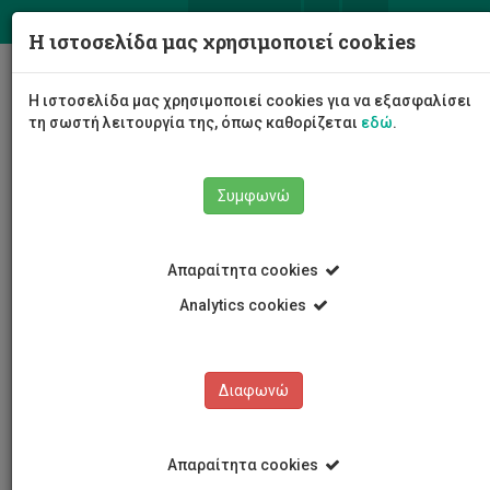
ΕΛ
EN
Η ιστοσελίδα μας χρησιμοποιεί cookies
Togg
Η ιστοσελίδα μας χρησιμοποιεί cookies για να εξασφαλίσει
navig
τη σωστή λειτουργία της, όπως καθορίζεται
εδώ
.
Συμφωνώ
Εκδηλώσεις
Λεπτομέρειες εκδήλωσης
Απαραίτητα cookies
Analytics cookies
Διαφωνώ
ΕΚΔΗΛΩΣΕΙΣ
Ημερολόγιο Εκδηλώσεων
Απαραίτητα cookies
Κρατήσεις αιθουσών