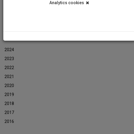
Analytics cookies
Εκδηλώσεις
Αρχείο Ενημερωτικών Δελτίων Εκδηλώσεων
ΑΡΧΕΙΟ ΕΚΔΗΛΩΣΕΩΝ
2024
2023
2022
2021
2020
2019
2018
2017
2016