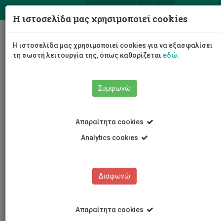
ΕΛ
EN
Η ιστοσελίδα μας χρησιμοποιεί cookies
Togg
Η ιστοσελίδα μας χρησιμοποιεί cookies για να εξασφαλίσει
navig
τη σωστή λειτουργία της, όπως καθορίζεται
εδώ
.
Συμφωνώ
Εκδηλώσεις
Λεπτομέρειες εκδήλωσης
Απαραίτητα cookies
Analytics cookies
Διαφωνώ
ΕΚΔΗΛΩΣΕΙΣ
Ημερολόγιο Εκδηλώσεων
Απαραίτητα cookies
Κρατήσεις αιθουσών