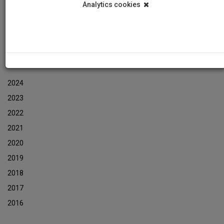
Analytics cookies
Εκδηλώσεις
Αρχείο Ενημερωτικών Δελτίων Εκδηλώσεων
ΑΡΧΕΙΟ ΕΚΔΗΛΩΣΕΩΝ
2024
2023
2022
2021
2020
2019
2018
2017
2016