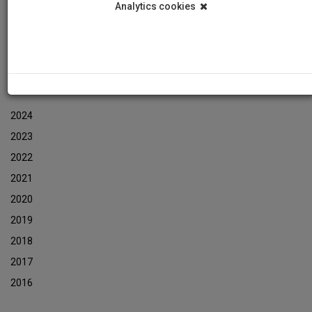
Analytics cookies
Εκδηλώσεις
Αρχείο Ενημερωτικών Δελτίων Εκδηλώσεων
ΑΡΧΕΙΟ ΕΚΔΗΛΩΣΕΩΝ
2024
2023
2022
2021
2020
2019
2018
2017
2016