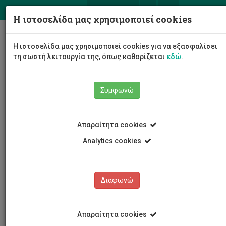
ΕΛ
EN
Η ιστοσελίδα μας χρησιμοποιεί cookies
Togg
Η ιστοσελίδα μας χρησιμοποιεί cookies για να εξασφαλίσει
navig
τη σωστή λειτουργία της, όπως καθορίζεται
εδώ
.
Συμφωνώ
Εκδηλώσεις
Λεπτομέρειες εκδήλωσης
Απαραίτητα cookies
Analytics cookies
Διαφωνώ
ΕΚΔΗΛΩΣΕΙΣ
Ημερολόγιο Εκδηλώσεων
Απαραίτητα cookies
Κρατήσεις αιθουσών