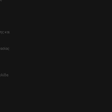
ης και
τασίας
ελίδα