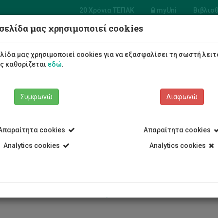
20 Χρόνια ΤΕΠΑΚ
myUni
Βιβλιο
σελίδα μας χρησιμοποιεί cookies
Φοιτητές/τριες
Σπουδές
λίδα μας χρησιμοποιεί cookies για να εξασφαλίσει τη σωστή λειτ
ως καθορίζεται
εδώ
.
Συμφωνώ
Διαφωνώ
Απαραίτητα cookies
Απαραίτητα cookies
Analytics cookies
Analytics cookies
 πετάμε τα τρόφιμα – Αγαπάμε 