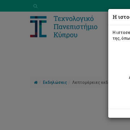
Η ιστο
Η ιστοσε
της, όπ
Εκδηλώσεις
Λεπτομέρειες εκδήλωσης
Δεν