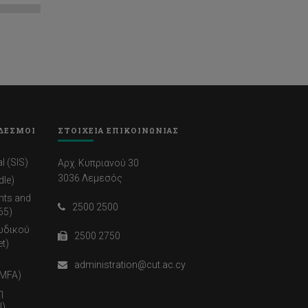
ΔΕΣΜΟΙ
ΣΤΟΙΧΕΙΑ ΕΠΙΚΟΙΝΩΝΙΑΣ
l (SIS)
Αρχ. Κυπριανού 30
3036 Λεμεσός
dle)
nts and
2500 2500
65)
ωδικού
2500 2750
t)
administration@cut.ac.cy
(MFA)
η
)