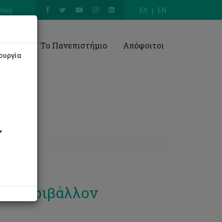
θήκη
ΕΛ
EN
Έρευνα
Το Πανεπιστήμιο
Απόφοιτοι
ουργία
το περιβάλλον