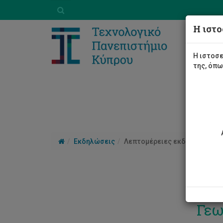
Η ιστο
Η ιστοσε
της, όπ
Εκδηλώσεις
Λεπτομέρειες εκδήλωσης
Τελ
Γεω