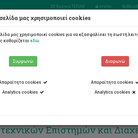
20 Χρόνια ΤΕΠΑΚ
myUni
Βιβλιο
σελίδα μας χρησιμοποιεί cookies
Φοιτητές/τριες
Σπουδές
λίδα μας χρησιμοποιεί cookies για να εξασφαλίσει τη σωστή λειτ
ως καθορίζεται
εδώ
.
Συμφωνώ
Διαφωνώ
Απαραίτητα cookies
Απαραίτητα cookies
Analytics cookies
Analytics cookies
ετή Βράβευσης Αριστούχων Φο
τεχνικών Επιστημών και Διαχε