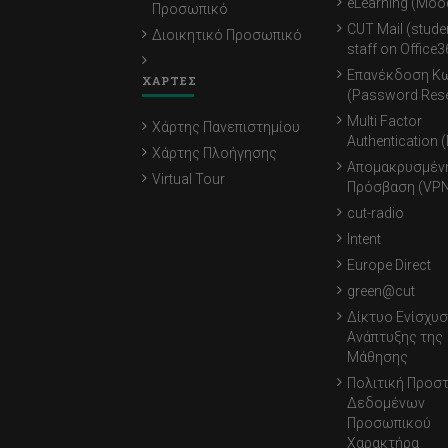
eLearning (Moo
Προσωπικό
CUT Mail (stude
Διοικητικό Προσωπικό
staff on Office3
Επανέκδοση Κ
ΧΑΡΤΕΣ
(Password Rese
Multi Factor
Χάρτης Πανεπιστημίου
Authentication 
Χάρτης Πλοήγησης
Απομακρυσμέν
Virtual Tour
Πρόσβαση (VPN
cut-radio
Intent
Europe Direct
green@cut
Δίκτυο Ενίσχυσ
Ανάπτυξης της
Μάθησης
Πολιτική Προσ
Δεδομένων
Προσωπικού
Χαρακτήρα