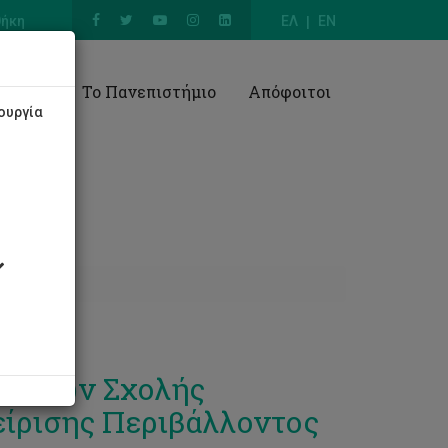
θήκη
ΕΛ
EN
Έρευνα
Το Πανεπιστήμιο
Απόφοιτοι
ουργία
ιτητών Σχολής
ίρισης Περιβάλλοντος