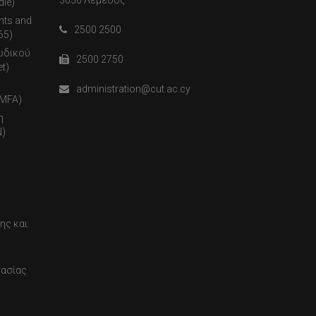
3036 Λεμεσός
dle)
nts and
2500 2500
65)
ωδικού
2500 2750
t)
administration@cut.ac.cy
(MFA)
η
)
ης και
τασίας