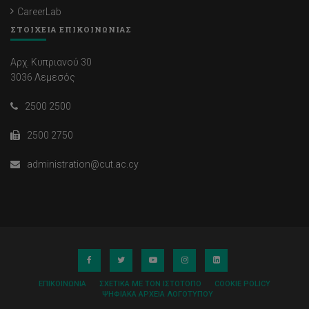
CareerLab
ΣΤΟΙΧΕΙΑ ΕΠΙΚΟΙΝΩΝΙΑΣ
Αρχ. Κυπριανού 30
3036 Λεμεσός
2500 2500
2500 2750
administration@cut.ac.cy
ΕΠΙΚΟΙΝΩΝΊΑ
ΣΧΕΤΙΚΆ ΜΕ ΤΟΝ ΙΣΤΌΤΟΠΟ
COOKIE POLICY
ΨΗΦΙΑΚΆ ΑΡΧΕΊΑ ΛΟΓΌΤΥΠΟΥ