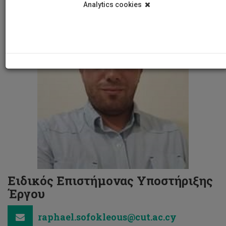
Analytics cookies
Ειδικός Επιστήμονας Υποστήριξης
Έργου
raphael.sofokleous@cut.ac.cy