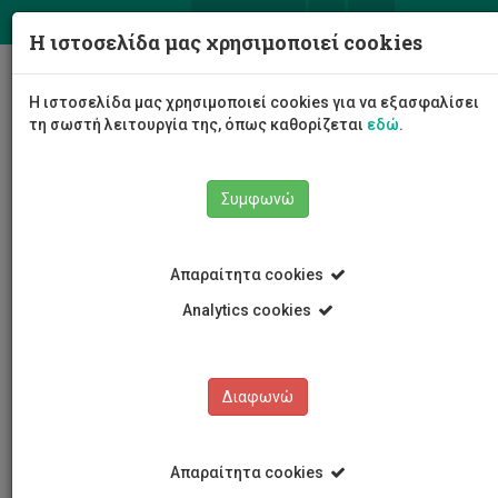
ΕΛ
EN
Η ιστοσελίδα μας χρησιμοποιεί cookies
Togg
Η ιστοσελίδα μας χρησιμοποιεί cookies για να εξασφαλίσει
navig
τη σωστή λειτουργία της, όπως καθορίζεται
εδώ
.
Συμφωνώ
Απαραίτητα cookies
Analytics cookies
Κέντρο Δια Βίου Μάθησης
Ραφαήλ Σοφοκλέους
Διαφωνώ
Ραφαήλ Σοφοκλέους
Απαραίτητα cookies