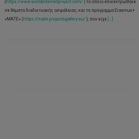
(
https://www.worldinternetproject.com/
) το οποίο επικεντρώθηκε
σε θέματα διαδικτυακής ασφάλειας, και το πρόγραμμα Erasmus+
«MATE» (
https://mate.projectsgallery.eu/
), που είχε
[...]