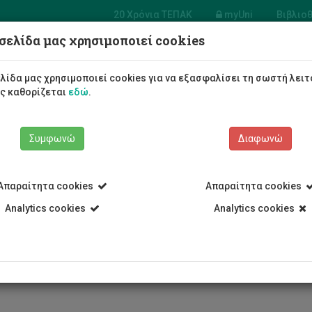
20 Χρόνια ΤΕΠΑΚ
myUni
Βιβλιο
σελίδα μας χρησιμοποιεί cookies
Φοιτητές/τριες
Σπουδές
λίδα μας χρησιμοποιεί cookies για να εξασφαλίσει τη σωστή λειτ
ως καθορίζεται
εδώ
.
Συμφωνώ
Διαφωνώ
Απαραίτητα cookies
Απαραίτητα cookies
Σύνθεση Συμβουλίου
Αυξέντης Ζεμενίδης
Analytics cookies
Analytics cookies