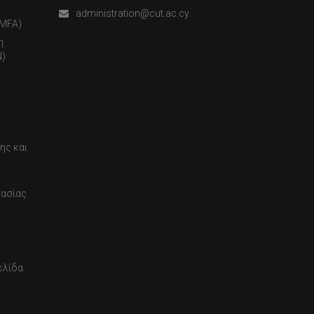
administration@cut.ac.cy
(MFA)
η
)
ης και
τασίας
ελίδα