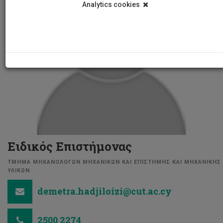
Analytics cookies
Ειδικός Επιστήμονας
ΤΜΗΜΑ ΜΗΧΑΝΟΛΟΓΩΝ ΜΗΧΑΝΙΚΩΝ ΚΑΙ ΕΠΙΣΤΗΜΗΣ ΚΑΙ ΜΗΧΑΝΙΚΗΣ
ΥΛΙΚΩΝ
demetra.hadjiloizi@cut.ac.cy
2500 2274