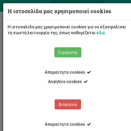
ΕΛ
EN
Η ιστοσελίδα μας χρησιμοποιεί cookies
Togg
Η ιστοσελίδα μας χρησιμοποιεί cookies για να εξασφαλίσει
navig
τη σωστή λειτουργία της, όπως καθορίζεται
εδώ
.
Σχολές
Σχολή Μηχανικής και Τεχνολογίας
Συμφωνώ
Τμήμα Μηχανολόγων Μηχανικών και Επιστήμης και
Μηχανικής Υλικών
Προσωπικό τμήματος
Δήμητρα Χατζηλοϊζή
Απαραίτητα cookies
Analytics cookies
Δήμητρα Χατζηλοϊζή
Διαφωνώ
Απαραίτητα cookies