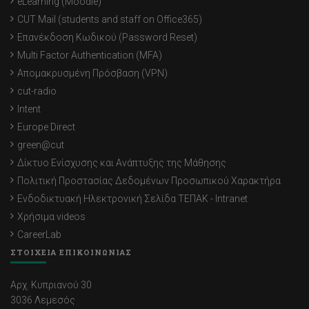
eLearning (Moodle)
CUT Mail (students and staff on Office365)
Επανέκδοση Κωδικού (Password Reset)
Multi Factor Authentication (MFA)
Απομακρυσμένη Πρόσβαση (VPN)
cut-radio
Intent
Europe Direct
green@cut
Δίκτυο Ενίσχυσης και Ανάπτυξης της Μάθησης
Πολιτική Προστασίας Δεδομένων Προσωπικού Χαρακτήρα
Ενδοδικτυακή Ηλεκτρονική Σελίδα ΤΕΠΑΚ - Intranet
Χρήσιμα videos
CareerLab
ΣΤΟΙΧΕΙΑ ΕΠΙΚΟΙΝΩΝΙΑΣ
Αρχ. Κυπριανού 30
3036 Λεμεσός