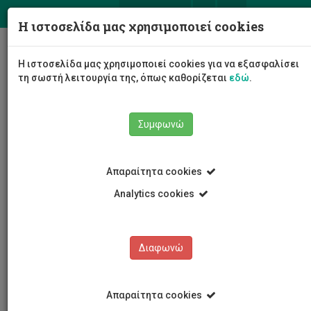
ΕΛ
EN
Η ιστοσελίδα μας χρησιμοποιεί cookies
Togg
Η ιστοσελίδα μας χρησιμοποιεί cookies για να εξασφαλίσει
navig
τη σωστή λειτουργία της, όπως καθορίζεται
εδώ
.
Σχολές
Σχολή Μηχανικής και Τεχνολογίας
Συμφωνώ
Τμήμα Ηλεκτρολόγων Μηχανικών και Μηχανικών
Ηλεκτρονικών Υπολογιστών και Πληροφορικής
Προσωπικό Τμήματος
Ακαδημαϊκό Προσωπικό
Απαραίτητα cookies
Πέτρος Αριστείδου
Analytics cookies
Πέτρος Αριστείδου
Διαφωνώ
Απαραίτητα cookies