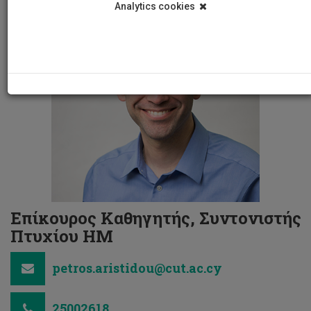
Analytics cookies
Επίκουρος Καθηγητής, Συντονιστής
Πτυχίου ΗΜ
petros.aristidou@cut.ac.cy
25002618