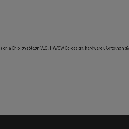
s
on
a Chip
, σχεδίαση
VLSI
,
HW
/
SW
Co
-
design
,
hardware
υλοποίηση αλ