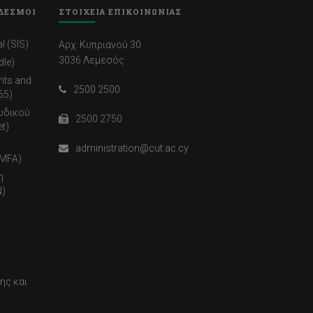
ΔΕΣΜΟΙ
ΣΤΟΙΧΕΙΑ ΕΠΙΚΟΙΝΩΝΙΑΣ
l (SIS)
Αρχ. Κυπριανού 30
3036 Λεμεσός
dle)
nts and
2500 2500
65)
ωδικού
2500 2750
t)
administration@cut.ac.cy
(MFA)
η
)
ης και