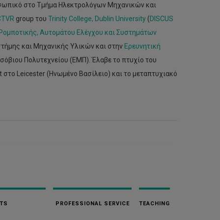
ροσωπικό στο Τμήμα Ηλεκτρολόγων Μηχανικών και
CTVR
group του
Trinity College, Dublin University
(
DISCUS
Ρομποτικής, Αυτομάτου Ελέγχου και Συστημάτων
τήμης και Μηχανικής Υλικών και στην
Ερευνητική
σόβιου Πολυτεχνείου (ΕΜΠ). Έλαβε το πτυχίο του
στο Leicester (Ηνωμένο Βασίλειο) και το μεταπτυχιακό
TS
PROFESSIONAL SERVICE
TEACHING