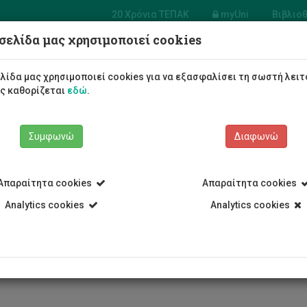
20 Χρόνια ΤΕΠΑΚ
myUni
Βιβλιο
σελίδα μας χρησιμοποιεί cookies
α Ηλεκτρολόγων Μηχανικών
ηχανικών Ηλεκτρονικών
λίδα μας χρησιμοποιεί cookies για να εξασφαλίσει τη σωστή λειτ
γιστών και Πληροφορικής
ως καθορίζεται
εδώ
.
Φοιτητές/τριες
Σπουδές
Συμφωνώ
Διαφωνώ
Απαραίτητα cookies
Απαραίτητα cookies
Analytics cookies
Analytics cookies
Τμήμα Ηλεκτρολόγων Μηχανικών και Μηχανικών Ηλεκτρονικών
ικό
Κυριάκος Δεληπαράσχος