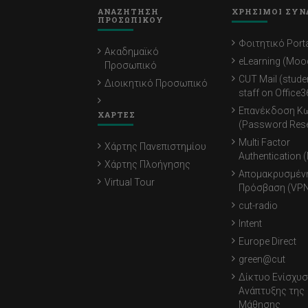
ΑΝΑΖΗΤΗΣΗ
ΧΡΗΣΙΜΟΙ ΣΥΝ
ΠΡΟΣΩΠΙΚΟΥ
Φοιτητικό Porta
Ακαδημαϊκό
eLearning (Moo
Προσωπικό
CUT Mail (stude
Διοικητικό Προσωπικό
staff on Office3
Επανέκδοση Κ
ΧΑΡΤΕΣ
(Password Rese
Multi Factor
Χάρτης Πανεπιστημίου
Authentication 
Χάρτης Πλοήγησης
Απομακρυσμέν
Virtual Tour
Πρόσβαση (VPN
cut-radio
Intent
Europe Direct
green@cut
Δίκτυο Ενίσχυσ
Ανάπτυξης της
Μάθησης