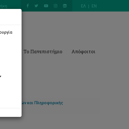
θήκη
ΕΛ
EN
ουργία
Έρευνα
Το Πανεπιστήμιο
Απόφοιτοι
 Υπολογιστών και Πληροφορικής