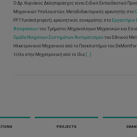
Ο Δρ. Κυριάκος Δεληπαράσχος είναι Ειδικό Εκπαιδευτικό Π
Μηχανικών Υπολογιστών, Μεταδιδακτορικός ερευνητής στο
FP7 funded project), ερευνητικός συνεργάτης στο
Εργαστήριο 
Αποφάσεων
του Τμήματος Μηχανολόγων Μηχανικών και Επισ
Ομάδα Νοημόνων Συστημάτων Αυτοματισμού
του Εθνικού Μετ
Ηλεκτρονικού Μηχανικού από το Πανεπιστήμιο του DeMontfort 
τίτλο στην Μηχατρονική από το ίδιο
[...]
ATIONS
PROJECTS
GRAN