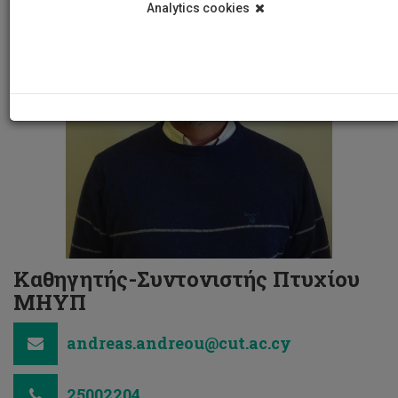
Analytics cookies
Καθηγητής-Συντονιστής Πτυχίου
ΜΗΥΠ
andreas.andreou@cut.ac.cy
25002204