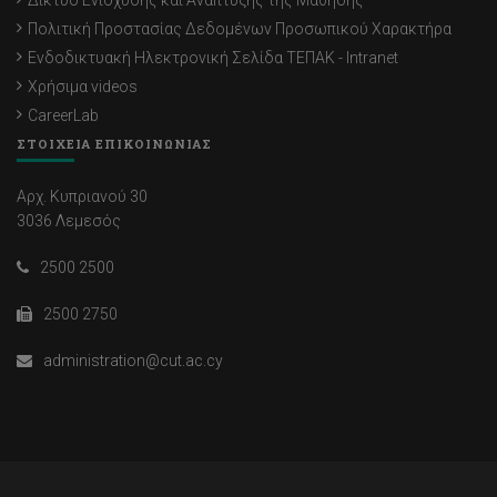
Δίκτυο Ενίσχυσης και Ανάπτυξης της Μάθησης
Πολιτική Προστασίας Δεδομένων Προσωπικού Χαρακτήρα
Ενδοδικτυακή Ηλεκτρονική Σελίδα ΤΕΠΑΚ - Intranet
Χρήσιμα videos
CareerLab
ΣΤΟΙΧΕΙΑ ΕΠΙΚΟΙΝΩΝΙΑΣ
Αρχ. Κυπριανού 30
3036 Λεμεσός
2500 2500
2500 2750
administration@cut.ac.cy