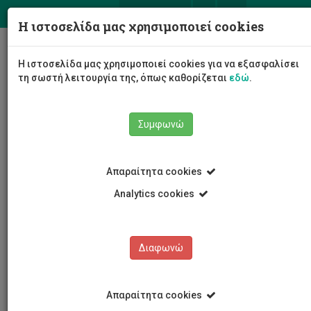
ΕΛ
EN
Η ιστοσελίδα μας χρησιμοποιεί cookies
Togg
Η ιστοσελίδα μας χρησιμοποιεί cookies για να εξασφαλίσει
navig
τη σωστή λειτουργία της, όπως καθορίζεται
εδώ
.
Σχολές
Σχολή Μηχανικής και Τεχνολογίας
Συμφωνώ
Τμήμα Ηλεκτρολόγων Μηχανικών και Μηχανικών
Ηλεκτρονικών Υπολογιστών και Πληροφορικής
Προσωπικό Τμήματος
Ακαδημαϊκό Προσωπικό
Απαραίτητα cookies
Ανδρέας Ανδρέου
Analytics cookies
Ανδρέας Ανδρέου
Διαφωνώ
Απαραίτητα cookies