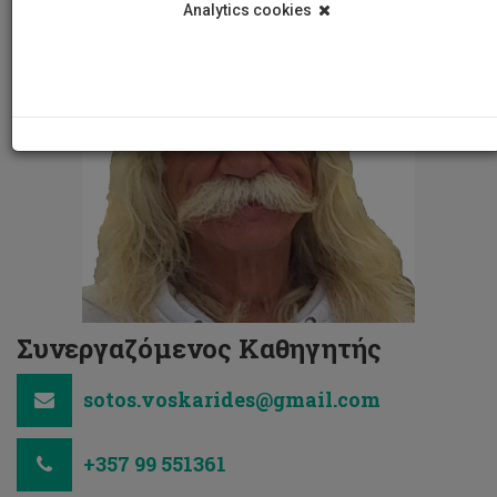
Analytics cookies
Συνεργαζόμενος Καθηγητής
sotos.voskarides@gmail.com
+357 99 551361