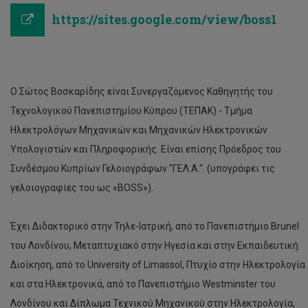
https://sites.google.com/view/boss1
Ο Σώτος Βοσκαρίδης είναι Συνεργαζόμενος Καθηγητής του
Τεχνολογικού Πανεπιστημίου Κύπρου (ΤΕΠΑΚ) - Τμήμα
Ηλεκτρολόγων Μηχανικών και Μηχανικών Ηλεκτρονικών
Υπολογιστών και Πληροφορικής. Είναι επίσης Πρόεδρος του
Συνδέσμου Κυπρίων Γελοιογράφων "ΓΕΛ.Α.". (υπογράφει τις
γελοιογραφίες του ως «BOSS»).
Έχει Διδακτορικό στην Τηλε-Ιατρική, από το Πανεπιστήμιο Brunel
του Λονδίνου, Μεταπτυχιακό στην Ηγεσία και στην Εκπαιδευτική
Διοίκηση, από το University of Limassol, Πτυχίο στην Ηλεκτρολογία
και στα Ηλεκτρονικά, από το Πανεπιστήμιο Westminster του
Λονδίνου και Δίπλωμα Τεχνικού Μηχανικού στην Ηλεκτρολογία,