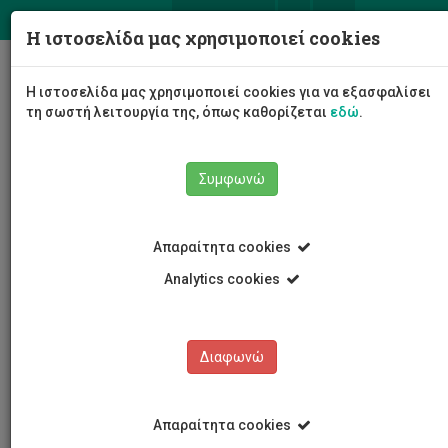
ΕΛ
EN
Η ιστοσελίδα μας χρησιμοποιεί cookies
Togg
Η ιστοσελίδα μας χρησιμοποιεί cookies για να εξασφαλίσει
navig
τη σωστή λειτουργία της, όπως καθορίζεται
εδώ
.
Σχολές
Σχολή Μηχανικής και Τεχνολογίας
Συμφωνώ
Τμήμα Ηλεκτρολόγων Μηχανικών και Μηχανικών
Ηλεκτρονικών Υπολογιστών και Πληροφορικής
Προσωπικό Τμήματος
Ακαδημαϊκό Προσωπικό
Απαραίτητα cookies
Σώτος Βοσκαρίδης
Analytics cookies
Σώτος Βοσκαρίδης
Διαφωνώ
Απαραίτητα cookies