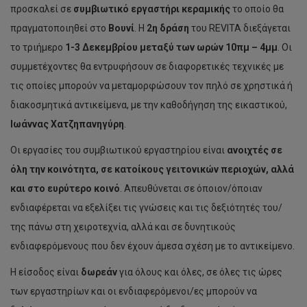
προσκαλεί σε
συμβιωτικό εργαστήρι κεραμικής
το οποίο θα
πραγματοποιηθεί στο
Βουνί
. Η
2η δράση
του REVITA διεξάγεται
το τριήμερο
1-3 Δεκεμβρίου μεταξύ των ωρών 10πμ – 4μμ
. Οι
συμμετέχοντες θα εντρυφήσουν σε διαφορετικές τεχνικές με
τις οποίες μπορούν να μεταμορφώσουν τον πηλό σε χρηστικά ή
διακοσμητικά αντικείμενα, με την καθοδήγηση της εικαστικού,
Ιωάννας Χατζηπανηγύρη
.
Οι εργασίες του συμβιωτικού εργαστηρίου είναι
ανοιχτές σε
όλη την κοινότητα, σε κατοίκους γειτονικών περιοχών, αλλά
και στο ευρύτερο κοινό
. Απευθύνεται σε όποιον/όποιαν
ενδιαφέρεται να εξελίξει τις γνώσεις και τις δεξιότητές του/
της πάνω στη χειροτεχνία, αλλά και σε δυνητικούς
ενδιαφερόμενους που δεν έχουν άμεσα σχέση με το αντικείμενο.
Η είσοδος είναι
δωρεάν
για όλους και όλες, σε όλες τις ώρες
των εργαστηρίων και οι ενδιαφερόμενοι/ες μπορούν να