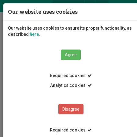
ΕΛ
EN
Our website uses cookies
Togg
Our website uses cookies to ensure its proper functionality, as
navig
described
here
.
Agree
Events
Event Details
Required cookies
Analytics cookies
Disagree
EVENTS
Events Calendar
Required cookies
Room Reservation