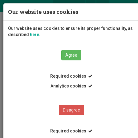
ΕΛ
EN
Our website uses cookies
Togg
Our website uses cookies to ensure its proper functionality, as
navig
described
here
.
Agree
Events
Event Details
Required cookies
Analytics cookies
Disagree
EVENTS
Events Calendar
Required cookies
Room Reservation