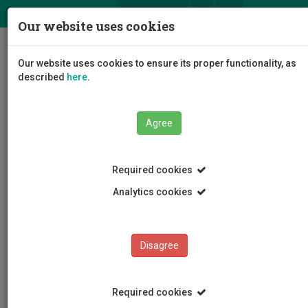
ΕΛ
EN
Our website uses cookies
Togg
Our website uses cookies to ensure its proper functionality, as
navig
described
here
.
Agree
Events
Event Details
Required cookies
Analytics cookies
Disagree
EVENTS
Events Calendar
Required cookies
Room Reservation