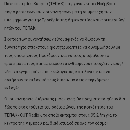
Πανεπιστημίου Κύπρου (ΤΕΠΑΚ) διοργανώνει τον Νοέμβριο
σειρά ραδιοφωνικών συναντήσεων με τη συμμετοχή των
υποψηφίων για την Προεδρία της Δημοκρατίας και φοιτητριών/
ητών του ΤΕΠΑΚ.
Σκοπός των συναντήσεων είναι αφενός να δώσουν τη
δυνατότητα στις/στους φοιτήτριες/ητές να συνομιλήσουν με
τους υποψήφιους Προέδρους και να τους υποβάλουν τα
ερωτήματά τους και αφετέρου να ενθαρρύνουν τους/τις νέους/
νέες να εγγραφούν στους εκλογικούς καταλόγους και να
ασκήσουν το εκλογικό τους δικαίωμα στις επερχόμενες
εκλογές.
Οι συναντήσεις, διάρκειας μιας ώρας, θα πραγματοποιηθούν δια
ζώσης στο στούντιο του ραδιοφώνου της κοινότητας του
ΤΕΠΑΚ «CUT Radio», το οποίο εκπέμπει στους 95.2 fm για το
κέντρο της Λεμεσού και διαδικτυακά σε όλο τον κόσμο!