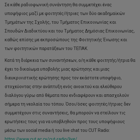
Σε κάθε ραδιοφωνική συνάντηση θα συμμετέχει ένας
υποψήφιος μαζί με φοιτητές/ήτριες των δύο ακαδημαϊκών
Τμημάτων της Σχολής, του Τμήματος Επικοινωνίας και
Σπουδών Διαδικτύου και του Τμήματος Δημόσιας Επικοινωνίας,
καθώς επίσης με εκπροσώπους της Φοιτητικής Ένωσης και
των φοιτητικών παρατάξεων του ΤΕΠΑΚ.
Κατά τη διάρκεια των συναντήσεων, ο/η κάθε φοιτητής/ήτρια θα
έχει το δικαίωμα υποβολής μιας ερώτησης και μιας
διευκρινιστικής ερώτησης προς τον εκάστοτε υποψήφιο,
στοχεύοντας στην ανάπτυξη ενός ανοικτού και ελεύθερου
διαλόγου γύρω από θέματα που ενδιαφέρουν και απασχολούν
σήμερα τη νεολαία του τόπου. Όσοι/όσες φοιτητές/ήτριες δεν
συμμετέχουν στις συναντήσεις, θα μπορούν να στείλουν τις
ερωτήσεις τους για να υποβληθούν προς τους υποψήφιους
μέσω των social media ή του live chat του CUT Radio:
https://www.cut.ac.cy/cut-radio/live/