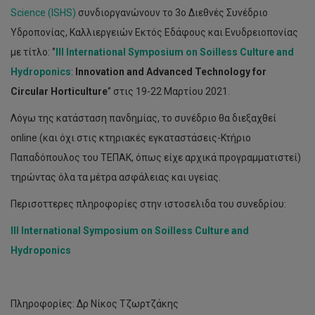
Science (ISHS)
συνδιοργανώνουν το 3ο Διεθνές Συνέδριο
Υδροπονίας, Καλλιεργειών Εκτός Εδάφους και Ενυδρειοπονίας
με τίτλο: ‘’
III
International
Symposium
on
Soilless
Culture
and
Hydroponics
:
Innovation
and
Advanced
Technology
for
Circular
Horticulture
‘’ στις 19-22 Μαρτίου 2021.
Λόγω της κατάσταση πανδημίας, το συνέδριο θα διεξαχθεί
online (και όχι στις κτηριακές εγκαταστάσεις-Κτήριο
Παπαδόπουλος του ΤΕΠΑΚ, όπως είχε αρχικά προγραμματιστεί)
τηρώντας όλα τα μέτρα ασφάλειας και υγείας.
Περισοττερες πληροφορίες στην ιστοσελιδα του συνεδρίου:
III International Symposium on Soilless Culture and
Hydroponics
Πληροφορίες: Δρ Νίκος Τζωρτζάκης