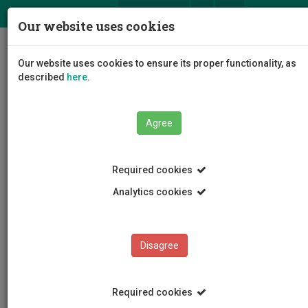
ΕΛ
EN
Our website uses cookies
Togg
Our website uses cookies to ensure its proper functionality, as
navig
described
here
.
Agree
Events
Event Details
Required cookies
Analytics cookies
Disagree
EVENTS
Events Calendar
Required cookies
Room Reservation