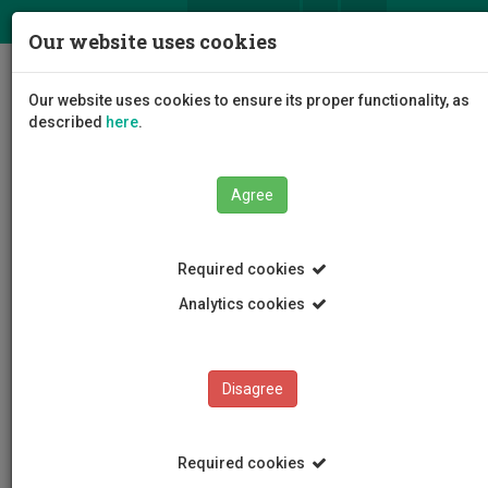
ΕΛ
EN
Our website uses cookies
Togg
Our website uses cookies to ensure its proper functionality, as
navig
described
here
.
Agree
Events
Event Details
Required cookies
Analytics cookies
Disagree
EVENTS
Events Calendar
Required cookies
Room Reservation