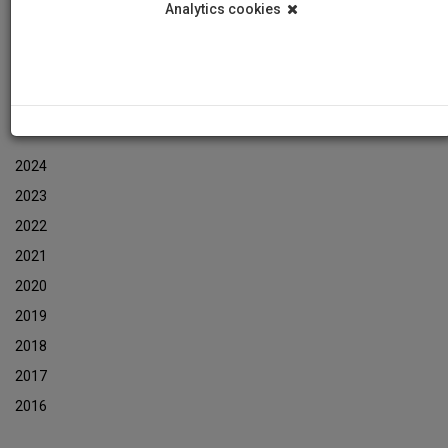
Analytics cookies
Εκδηλώσεις
Αρχείο Ενημερωτικών Δελτίων Εκδηλώσεων
ΑΡΧΕΙΟ ΕΚΔΗΛΩΣΕΩΝ
2024
2023
2022
2021
2020
2019
2018
2017
2016