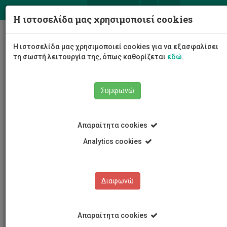
ΕΛ
EN
Η ιστοσελίδα μας χρησιμοποιεί cookies
Togg
Η ιστοσελίδα μας χρησιμοποιεί cookies για να εξασφαλίσει
navig
τη σωστή λειτουργία της, όπως καθορίζεται
εδώ
.
Συμφωνώ
Εκδηλώσεις
Λεπτομέρειες εκδήλωσης
Απαραίτητα cookies
Analytics cookies
Διαφωνώ
ΕΚΔΗΛΩΣΕΙΣ
Ημερολόγιο Εκδηλώσεων
Απαραίτητα cookies
Κρατήσεις αιθουσών