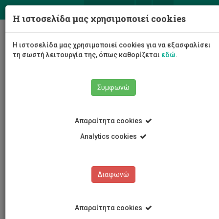
ΕΛ
EN
Η ιστοσελίδα μας χρησιμοποιεί cookies
Togg
Η ιστοσελίδα μας χρησιμοποιεί cookies για να εξασφαλίσει
navig
τη σωστή λειτουργία της, όπως καθορίζεται
εδώ
.
Συμφωνώ
Το Πανεπιστήμιο
Διοίκηση
Σύγκλητος
Απαραίτητα cookies
Μέλη Συγκλήτου
Κοσμήτορες/Κοσμήτειρες Σχολών
Βασιλική Τρίγκα
Analytics cookies
Διαφωνώ
Βασιλική Τρίγκα
Απαραίτητα cookies