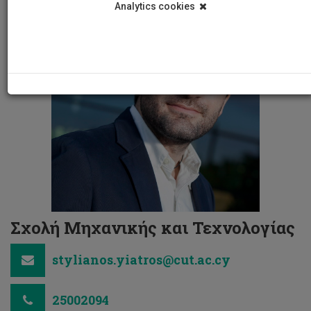
Analytics cookies
Σχολή Μηχανικής και Τεχνολογίας
stylianos.yiatros@cut.ac.cy
25002094