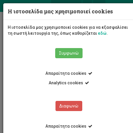
ΕΛ
EN
Η ιστοσελίδα μας χρησιμοποιεί cookies
Togg
Η ιστοσελίδα μας χρησιμοποιεί cookies για να εξασφαλίσει
navig
τη σωστή λειτουργία της, όπως καθορίζεται
εδώ
.
Συμφωνώ
Το Πανεπιστήμιο
Διοίκηση
Σύγκλητος
Απαραίτητα cookies
Μέλη Συγκλήτου
Εκπρόσωποι μελών ΔΕΠ
Στυλιανός Γιατρός
Analytics cookies
Διαφωνώ
Στυλιανός Γιατρός
Απαραίτητα cookies