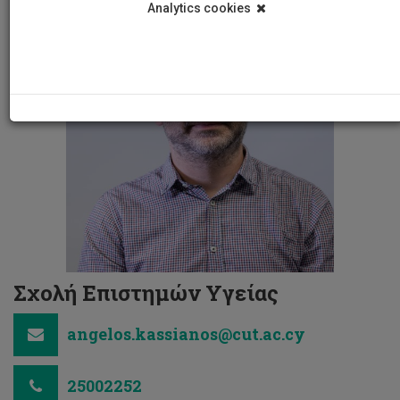
Analytics cookies
Σχολή Επιστημών Υγείας
angelos.kassianos@cut.ac.cy
25002252