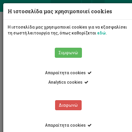
ΕΛ
EN
Η ιστοσελίδα μας χρησιμοποιεί cookies
Togg
Η ιστοσελίδα μας χρησιμοποιεί cookies για να εξασφαλίσει
navig
τη σωστή λειτουργία της, όπως καθορίζεται
εδώ
.
Συμφωνώ
Το Πανεπιστήμιο
Διοίκηση
Σύγκλητος
Απαραίτητα cookies
Μέλη Συγκλήτου
Εκπρόσωποι μελών ΔΕΠ
Άγγελος Κασσιανός
Analytics cookies
Διαφωνώ
Άγγελος Κασσιανός
Απαραίτητα cookies