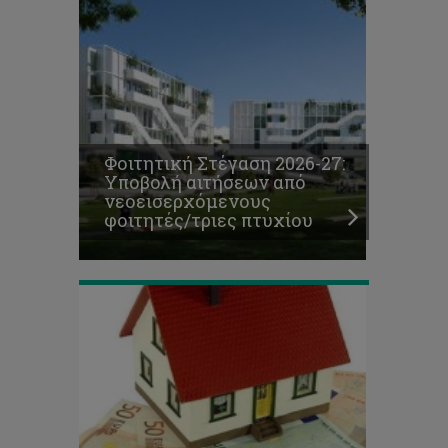
Πληροφορίες
για
Φοιτητική Στέγαση 2026-27:
το
Υποβολή αιτήσεων από
επίδομα
νεοεισερχόμενους
ενοικίου
φοιτητές/τριες πτυχίου
2026-
27
Κατανομή
δωματίων
εστίας