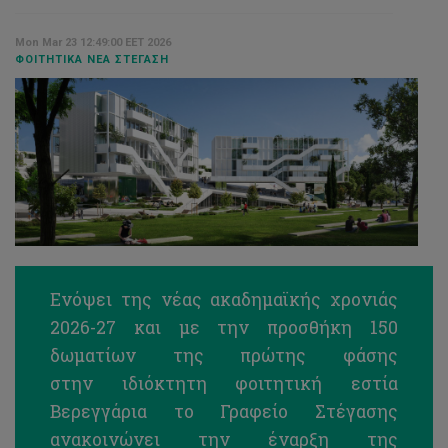
Mon Mar 23 12:49:00 EET 2026
ΦΟΙΤΗΤΙΚΆ ΝΈΑ ΣΤΈΓΑΣΗ
Ενόψει της νέας ακαδημαϊκής χρονιάς
2026-27 και με την προσθήκη 150
δωματίων της πρώτης φάσης
στην
ιδιόκτητη φοιτητική εστία
Βερεγγάρια
το Γραφείο Στέγασης
ανακοινώνει την έναρξη της