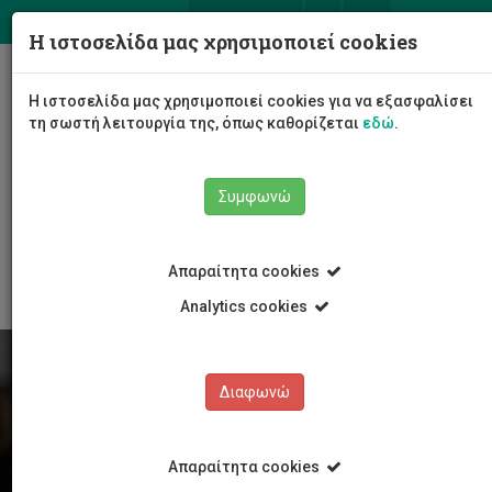
ΕΛ
EN
Η ιστοσελίδα μας χρησιμοποιεί cookies
Togg
Η ιστοσελίδα μας χρησιμοποιεί cookies για να εξασφαλίσει
navig
τη σωστή λειτουργία της, όπως καθορίζεται
εδώ
.
Συμφωνώ
Φοιτητές/τριες
Νέα & Εκδηλώσεις
Άρθρο
Απαραίτητα cookies
Analytics cookies
Διαφωνώ
Απαραίτητα cookies