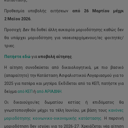
Προθεσμία υποβολής αιτήσεων
από 26 Μαρτίου
μέχρι
2 Μαϊου
2026.
Προσοχή: Δεν θα δοθεί άλλη ευκαιρία μοριοδότησης καθώς δεν
θα υπάρχει μοριοδότηση για νεοεισερχόμενους/ες φοιτητές/
τριες.
Πατήστε εδώ
για
υποβολή αίτησης
.
Η αίτηση συνοδεύεται από δικαιολογητικά, με πιο βασικό
(απαραίτητο) την Κατάσταση Ασφαλιστικού Λογαριασμού για το
2025 για πατέρα και μητέρα. Εκδίδεται από τα ΚΕΠ, πατήστε για
δείγμα
από ΚΕΠ
ή
από ΑΡΙΑΔΝΗ
.
Οι δικαιούχοι/ες δωματίου εστίας ή επιδόματος θα
γνωστοποιηθούν μέχρι τα τέλη Ιουνίου, με βάση τους
κανόνες
μοριοδότησης κοινωνικο-οικονομικής κατάστασης
. Η περσινή
μοριοδότηση δεν ισχύει για το 2026-27. Χρειάζεται νέα αίτηση