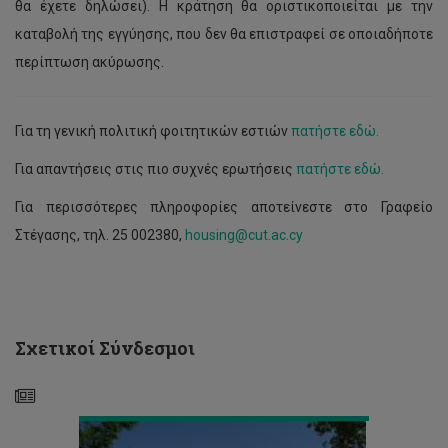
θα έχετε δηλώσει). Η κράτηση θα οριστικοποιείται με την
καταβολή της εγγύησης, που δεν θα επιστραφεί σε οποιαδήποτε
περίπτωση ακύρωσης.
Για τη γενική πολιτική φοιτητικών εστιών
πατήστε εδώ.
Για απαντήσεις στις πιο συχνές ερωτήσεις
πατήστε εδώ.
Φοιτητική
Στέγαση
Για περισσότερες πληροφορίες αποτείνεστε στο Γραφείο
2026-
Στέγασης, τηλ. 25 002380,
housing@cut.ac.cy
27:
Υποβολή
αιτήσεων
από
νεοεισερχόμενους
φοιτητές/
Σχετικοί Σύνδεσμοι
τριες
πτυχίου