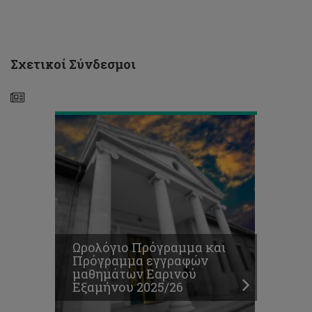
και
Πρόγραμμα
εγγραφών
μαθημάτων
Εαρινού
Σχετικοί Σύνδεσμοι
Εξαμήνου
2025/26
Θέσεις
για
παρακολούθηση
μαθημάτων
Ωρολόγιο Πρόγραμμα και
Περιστασιακής
Πρόγραμμα εγγραφών
Φοίτησης,
μαθημάτων Εαρινού
Εαρινό
Εξαμήνου 2025/26
Εξάμηνο
2025/26