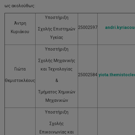
ως ακολούθως:
Υποστήριξη
Άντρη
25002597
andri.kyriaco
Σχολής Επιστημών
Κυριάκου
Υγείας
Υποστήριξη
Σχολής Μηχανικής
Γιώτα
και Τεχνολογίας
25002584
yiota.themistocl
Θεμιστοκλέους
&
Τμήματος Χημικών
Μηχανικών
Υποστήριξη
Σχολής
Επικοινωνίας και