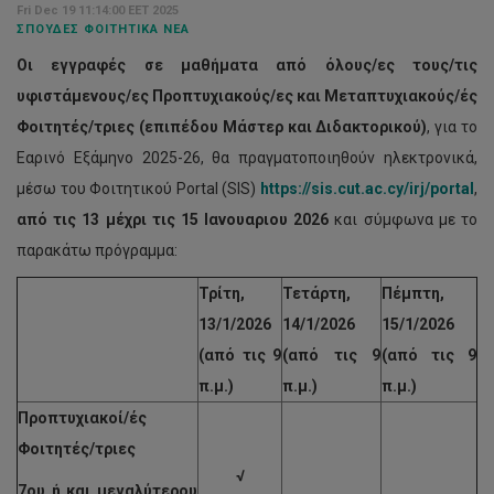
Fri Dec 19 11:14:00 EET 2025
ΣΠΟΥΔΈΣ ΦΟΙΤΗΤΙΚΆ ΝΈΑ
Οι εγγραφές σε μαθήματα από όλους/ες τους/τις
υφιστάμενους/ες Προπτυχιακούς/ες και Μεταπτυχιακούς/ές
Φοιτητές/τριες (επιπέδου Μάστερ και Διδακτορικού)
, για το
Εαρινό Εξάμηνο 2025-26, θα πραγματοποιηθούν ηλεκτρονικά,
μέσω του Φοιτητικού Portal (SIS)
https://sis.cut.ac.cy/irj/portal
,
από τις 13 μέχρι τις 15 Ιανουαριου 2026
και σύμφωνα με το
παρακάτω πρόγραμμα:
Τρίτη,
Τετάρτη,
Πέμπτη,
13/1/2026
14/1/2026
15/1/2026
(από τις 9
(από τις 9
(από τις 9
π.μ.)
π.μ.)
π.μ.)
Προπτυχιακοί/ές
Φοιτητές/τριες
√
7ου ή και μεγαλύτερου