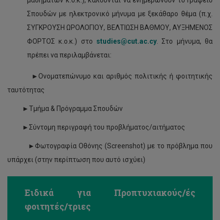
μαθημάτων κ.ο.κ.), καλούνται να ενημερώνουν το Γραφείο
Σπουδών με ηλεκτρονικό μήνυμα με ξεκάθαρο θέμα (π.χ.
ΣΥΓΚΡΟΥΣΗ ΩΡΟΛΟΓΙΟΥ, ΒΕΛΤΙΩΣΗ ΒΑΘΜΟΥ, ΑΥΞΗΜΕΝΟΣ
ΦΟΡΤΟΣ κ.ο.κ.) στο
studies@cut.ac.cy
. Στο μήνυμα, θα
πρέπει να περιλαμβάνεται:
►Ονοματεπώνυμο και αριθμός πολιτικής ή φοιτητικής
ταυτότητας
►Τμήμα & Πρόγραμμα Σπουδών
►Σύντομη περιγραφή του προβλήματος/αιτήματος
►Φωτογραφία Οθόνης (Screenshot) με το πρόβλημα που
υπάρχει (στην περίπτωση που αυτό ισχύει)
Ειδικά για Προπτυχιακούς/ές
φοιτητές/τριες