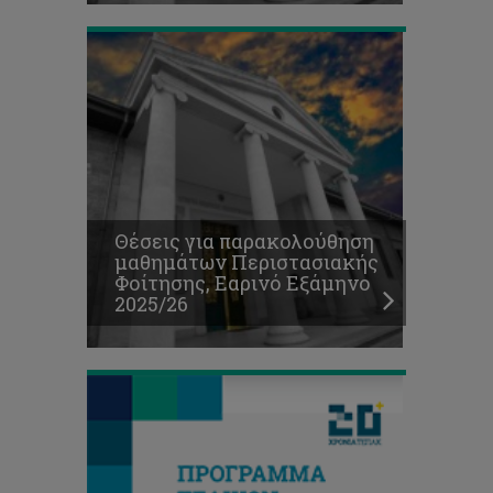
Πρόγραμμα
Θέσεις για παρακολούθηση
Τελικών
μαθημάτων Περιστασιακής
Εξετάσεων-
Φοίτησης, Εαρινό Εξάμηνο
Φθινοπωρινό
2025/26
Εξάμηνο
2025/26