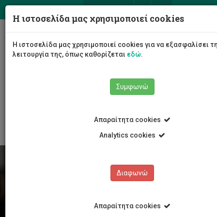
ΕΛ
EN
Η ιστοσελίδα μας χρησιμοποιεί cookies
Togg
Η ιστοσελίδα μας χρησιμοποιεί cookies για να εξασφαλίσει 
navig
λειτουργία της, όπως καθορίζεται
εδώ
.
Συμφωνώ
Φοιτητές/τριες
Νέα & Εκδηλώσεις
Άρθρο
Απαραίτητα cookies
Analytics cookies
Διαφωνώ
Απαραίτητα cookies