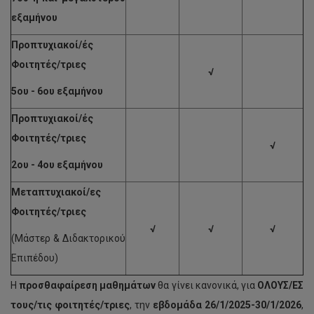
εξαμήνου
Προπτυχιακοί/ές
Φοιτητές/τριες
√
5ου - 6ου εξαμήνου
Προπτυχιακοί/ές
Φοιτητές/τριες
√
2ου - 4ου εξαμήνου
Μεταπτυχιακοί/ες
Φοιτητές/τριες
√
√
√
(Μάστερ & Διδακτορικού
Επιπέδου)
Η
προσθαφαίρεση μαθημάτων
θα γίνει κανονικά, για
ΟΛΟΥΣ/ΕΣ
τους/τις φοιτητές/τριες
, την
εβδομάδα 26/1/2025-30/1/2026
,