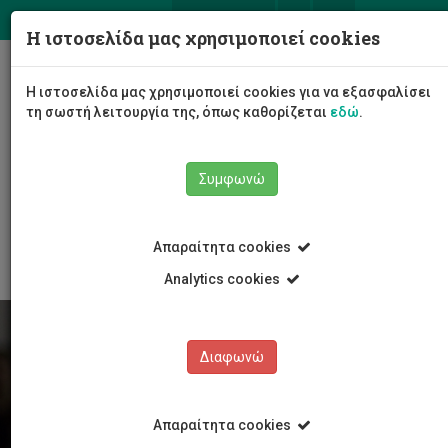
ΕΛ
EN
Η ιστοσελίδα μας χρησιμοποιεί cookies
Togg
Η ιστοσελίδα μας χρησιμοποιεί cookies για να εξασφαλίσει
navig
τη σωστή λειτουργία της, όπως καθορίζεται
εδώ
.
Συμφωνώ
Φοιτητές/τριες
Νέα & Εκδηλώσεις
Άρθρο
Απαραίτητα cookies
Analytics cookies
Διαφωνώ
Απαραίτητα cookies