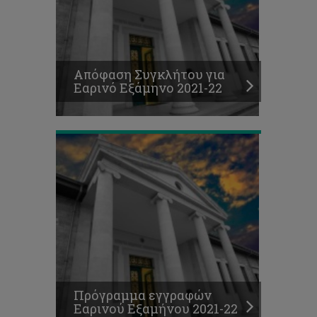
Πρόγραμμα
εγγραφών
Εαρινού
Απόφαση Συγκλήτου για
Εξαμήνου
Εαρινό Εξάμηνο 2021-22
2021-
22
Θέσεις
για
παρακολούθηση
μαθημάτων
με
περιστασιακή
φοίτηση,
Εαρινό
Πρόγραμμα εγγραφών
Εξάμηνο
Εαρινού Εξαμήνου 2021-22
2021-