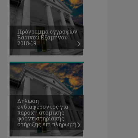
Δήλωση
ενδιαφέροντος
για
παροχή
ατομικής
Πρόγραμμα εγγραφών
φροντιστηριακής
Εαρινού Εξαμήνου
στήριξης
2018-19
επί
πληρωμή
Προκήρυξη
θέσεων
για
Δήλωση
περιστασιακή
ενδιαφέροντος για
φοίτηση,
παροχή ατομικής
Εαρινό
φροντιστηριακής
Εξάμηνο
στήριξης επί πληρωμή
2018-
19