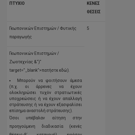
ΠΤΥΧΙΟ
ΚΕΝΕΣ
ΘΕΣΕΙΣ
Γεωπονικών Επιστημών / Φυτικής
5
παραγωγής
Γεωπονικών Επιστημών /
Ζωοτεχνίας &")"
target="_blank">πατήστε εδώ).
Μπορούν να φοιτήσουν άμεσα
(π.χ. οι άρρενες να έχουν
ολοκληρώσει τυχόν στρατιωτικές
υποχρεώσεις ή να έχουν απαλλαγή
στράτευσης ή να έχουν εξασφαλίσει
επίσημα αναστολή στράτευσης).
Όσοι υπέβαλαν αίτηση στην
προηγούμενη διαδικασία (κενές
θέσεις-β΄ κατανομή), εφόσον