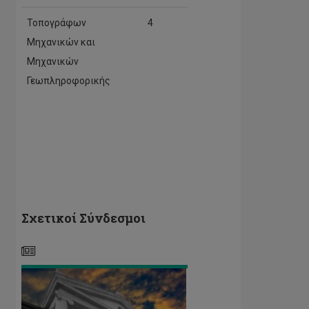
Τοπογράφων
4
Μηχανικών και
Μηχανικών
Γεωπληροφορικής
Πρόγραμμα
εγγραφών
Εαρινού
Εξαμήνου
Σχετικοί Σύνδεσμοι
2018-
19