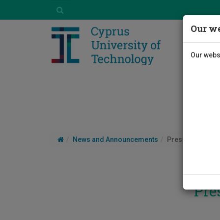
Our we
Our websi
News and Announcements
Press Releases
Pre