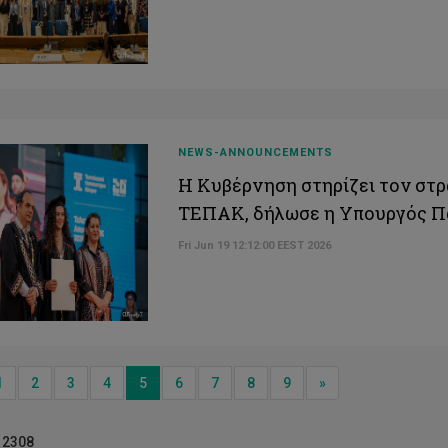
NEWS-ANNOUNCEMENTS
Η Κυβέρνηση στηρίζει τον στ
ΤΕΠΑΚ, δήλωσε η Υπουργός Πα
Fri Jun 19 12:12:00 EEST 2026
ious
Next
1
2
3
4
5
6
7
8
9
»
/ 2308