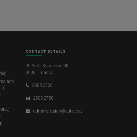
CONTACT DETAILS
30 Arch. Kyprianos Str.
3036 Limassol
dle)
nts and
2500 2500
65)
t
2500 2750
(MFA)
administration@cut.ac.cy
η
)