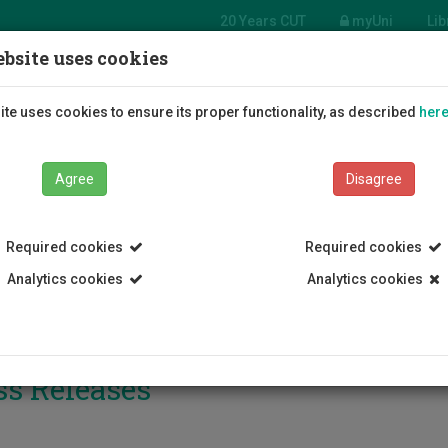
20 Years CUT
myUni
Lib
bsite uses cookies
Students
Education
R
te uses cookies to ensure its proper functionality, as described
her
Agree
Disagree
Required cookies
Required cookies
Analytics cookies
Analytics cookies
ss Releases