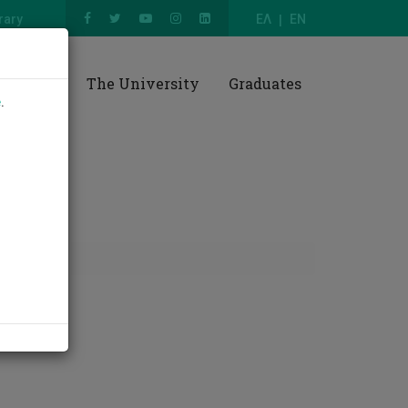
rary
ΕΛ
EN
esearch
The University
Graduates
e
.